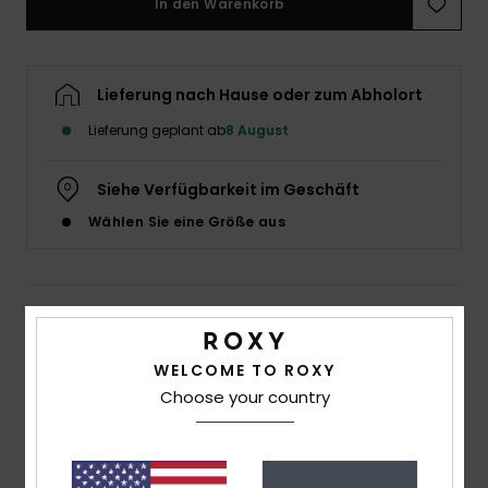
In den Warenkorb
Accessoi
Lieferung nach Hause oder zum Abholort
Schuhe
Lieferung geplant ab
8 August
Fitness
Siehe Verfügbarkeit im Geschäft
Wählen Sie eine Größe aus
Snow
Details & Funktionen
Frauen Braun Mittleren Po-Abdeckung Bikinihosen
WELCOME TO ROXY
Choose your country
Style
ERJX405040
Farbcode
xckc
Funktionen