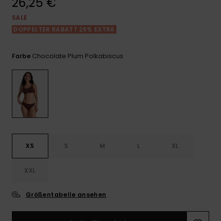
26,25 €
Playsuits
Handsch
ROXY APP
Schals
SALE
FAQ
Snow-
Schultas
ansehen
DOPPELTER RABATT 25% EXTRA
Shorts
Accessoi
Schulbe
WUNSCHLISTE
Hüte & B
Chocolate Plum Polkabiscus
Farbe
Röcke
Accessoi
Sonnenbr
Kleidung Tipps
Wetsuits
Rashgua
Neopren
XS
S
M
L
XL
Accessoi
XXL
Swim
Größentabelle ansehen
Kleidung