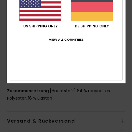
Kollektion:
„Roxy Pro"-Kollektion
Stoff:
Weicher, robuster und widerstandsfähiger
Stretchstoff aus 84 % recyceltem Polyester und 16 %
Elastan
US SHIPPING ONLY
DE SHIPPING ONLY
Technologie:
chlorbeständig
VIEW ALL COUNTRIES
Taille/Bund:
Tiefer Bund
Taille:
Niedriger Bund
Verschluss:
Breiter versteckter elastischer Gürtel für
mehr Halt und Unterstützung
Bedeckung:
Hipster, moderate Bedeckung
Logo:
ROXY-Plakette aus Gummi
Zusammensetzung
[Hauptstoff] 84 % recyceltes
Polyester, 16 % Elastan
Versand & Rückversand