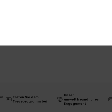
Ver
L
Unser
on
Treten Sie dem
umweltfreundliches
Treueprogramm bei
Engagement