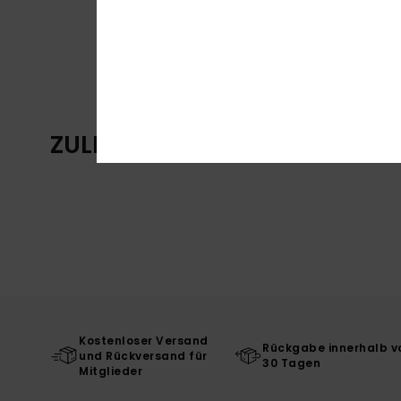
ZULETZT ANGESEHENE ARTIKE
Kostenloser Versand
Rückgabe innerhalb v
und Rückversand für
30 Tagen
Mitglieder