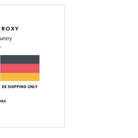
Deta
Fraue
Style
 ROXY
untry
Funk
S
W
P
K
Ä
DE SHIPPING ONLY
T
L
IES
A
R
Zusa
Polye