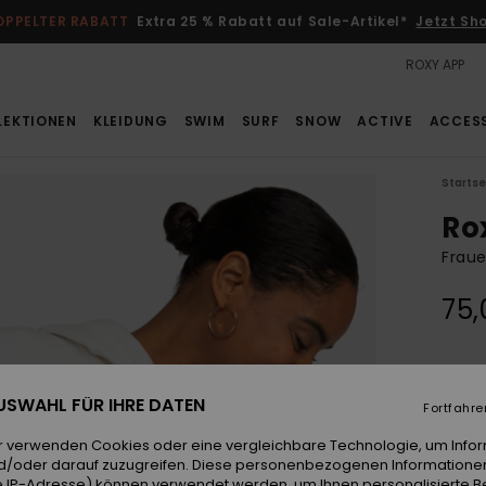
OPPELTER RABATT
Extra 25 % Rabatt auf Sale-Artikel*
Jetzt Sh
ROXY APP
LEKTIONEN
KLEIDUNG
SWIM
SURF
SNOW
ACTIVE
ACCES
Startse
Ro
Fraue
75,
Farb
 AUSWAHL FÜR IHRE DATEN
Fortfahre
r verwenden Cookies oder eine vergleichbare Technologie, um Info
d/oder darauf zuzugreifen. Diese personenbezogenen Informationen
 IP-Adresse) können verwendet werden, um Ihnen personalisierte Be