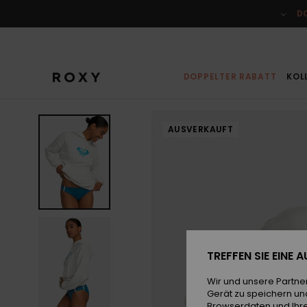
Direkt
zur
D
Produktinformation
springen
DOPPELTER RABATT
KOL
AUSVERKAUFT
TREFFEN SIE EINE
Wir und unsere Partne
Gerät zu speichern un
Browserdaten und Ihre