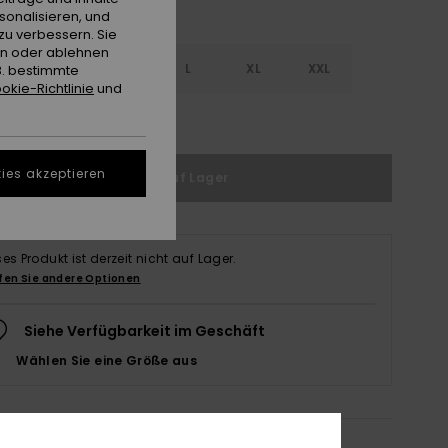
sonalisieren, und
zu verbessern. Sie
en oder ablehnen
S
S
M
L
XL
XXL
B. bestimmte
okie-Richtlinie
und
ößentabelle ansehen
ies akzeptieren
Nicht auf Lager
ses Produkt ist derzeit nicht auf Lager.
fen Sie andere Optionen
Siehe Verfügbarkeit im Geschäft
Wählen Sie eine Größe aus