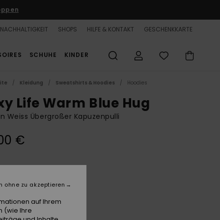
oppen
NACHHALTIGKEIT
SHOPS
HILFE & KONTAKT
GESCHENKKARTE
SOIRES
SCHUHE
KINDER
ite
Kleidung
Sweatshirts & Hoodies
Hoodies
xy Life Warm Blue Hug
n Weiss Übergroßer Kapuzenpulli
00 €
Snow White
e
n ohne zu akzeptieren
rmationen auf Ihrem
 (wie Ihre
iträge und Inhalte