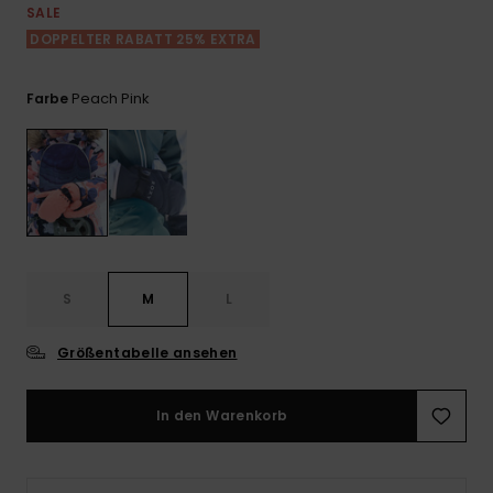
Playsuits
Handsch
SALE
ROXY APP
Schals
DOPPELTER RABATT 25% EXTRA
FAQ
Snow-
Schultas
ansehen
Shorts
Accessoi
Schulbe
WUNSCHLISTE
Hüte & B
Peach Pink
Farbe
Röcke
Accessoi
Sonnenbr
Kleidung Tipps
Wetsuits
Rashgua
S
M
L
Neopren
Accessoi
Größentabelle ansehen
Swim
In den Warenkorb
Kleidung