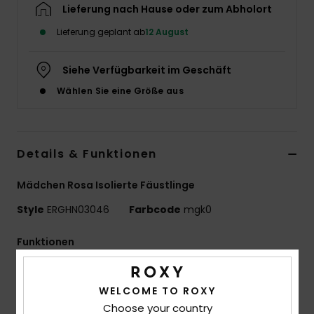
Lieferung nach Hause oder zum Abholort
Accessoi
Lieferung geplant ab
12 August
Schuhe
Siehe Verfügbarkeit im Geschäft
Wählen Sie eine Größe aus
Fitness
Snow
Details & Funktionen
Mädchen Rosa Isolierte Fäustlinge
Style
ERGHN03046
Farbcode
mgk0
Funktionen
Imprägnierung:
Wasserdichter Einsatz mit der
Technologie ROXY DryFlight®
WELCOME TO ROXY
Dauerhaft wasserabweisende Imprägnierung ohne
Choose your country