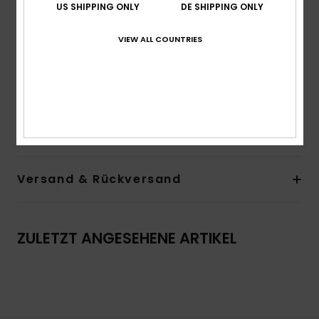
Bedeckung:
Bikini-Bedeckung
US SHIPPING ONLY
DE SHIPPING ONLY
Futter:
Dickeres Futter bei den helleren Farben
Logo:
ROXY-Plakette aus Gummi
VIEW ALL COUNTRIES
Das Aussehen des Produkts kann je nach Platzierung
des Drucks geringfügig abweichen
Zusammensetzung
[Hauptstoff] 87 % recyceltes Nylon,
13 % Elastan
Versand & Rückversand
ZULETZT ANGESEHENE ARTIKEL