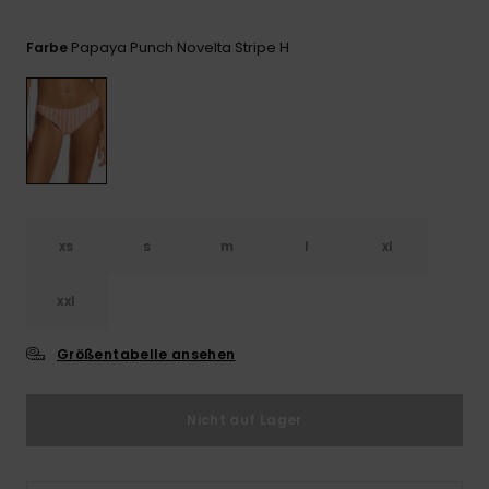
Playsuits
Handsch
ROXY APP
Schals
FAQ
Snow-
Schultas
Papaya Punch Novelta Stripe H
Farbe
ansehen
Shorts
Accessoi
Schulbe
WUNSCHLISTE
Hüte & B
Röcke
Accessoi
Sonnenbr
Kleidung Tipps
Wetsuits
xs
s
m
l
xl
Rashgua
xxl
Neopren
Accessoi
Größentabelle ansehen
Swim
Nicht auf Lager
Kleidung