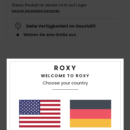
Dieses Produkt ist derzeit nicht auf Lager.
Accessoi
Kaufen Sie andere Optionen
Schuhe
Siehe Verfügbarkeit im Geschäft
Wählen Sie eine Größe aus
Fitness
Snow
Details & Funktionen
Frauen Rosa Bikiniunterteil
WELCOME TO ROXY
Choose your country
Style
ERJX404582
Farbcode
mfq8
Funktionen
Material:
Weiches, recyceltes, widerstandsfähiges
und dehnbares Nylon-Mischgewebe
Taille:
Mittelhoher Bund