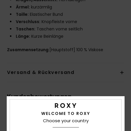
Ärmel:
kurzärmlig
Taille:
Elastischer Bund
Verschluss:
Knopfleiste vorne
Taschen:
Taschen vorne seitlich
Länge:
Kurze Beinlänge
Zusammensetzung
[Hauptstoff] 100 % Viskose
Versand & Rückversand
Kundenbewertungen
WELCOME TO ROXY
Durchschnittliche Bewertung
Choose your country
5.0