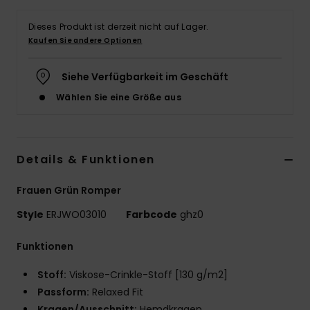
Accessoi
Dieses Produkt ist derzeit nicht auf Lager.
Kaufen Sie andere Optionen
Schuhe
Siehe Verfügbarkeit im Geschäft
Wählen Sie eine Größe aus
Fitness
Snow
Details & Funktionen
Frauen Grün Romper
Style
ERJWO03010
Farbcode
ghz0
Funktionen
Stoff:
Viskose-Crinkle-Stoff [130 g/m2]
Passform:
Relaxed Fit
Kragen/Ausschnitt:
Hemdkragen