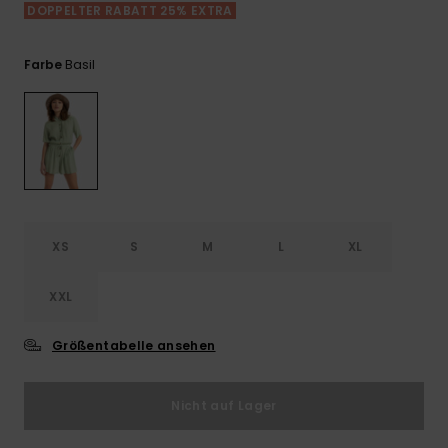
Playsuits
Handsch
DOPPELTER RABATT 25% EXTRA
ROXY APP
Schals
FAQ
Snow-
Schultas
ansehen
Shorts
Accessoi
Schulbe
Basil
Farbe
WUNSCHLISTE
Hüte & B
Röcke
Accessoi
Sonnenbr
Kleidung Tipps
Wetsuits
XS
S
M
L
XL
Rashgua
Neopren
XXL
Accessoi
Größentabelle ansehen
Swim
Nicht auf Lager
Kleidung