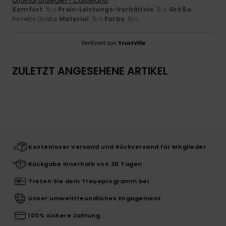
Original anzeigen - Castellano
Komfort
: 5
Preis-Leistungs-Verhältnis
: 5
Größe
:
/5
/5
Perfekte Größe
Material
: 5
Farbe
: 5
/5
/5
Verifiziert von
TrustVille
ZULETZT ANGESEHENE ARTIKEL
Kostenloser Versand und Rückversand für Mitglieder
Rückgabe innerhalb von 30 Tagen
Treten Sie dem Treueprogramm bei
Unser umweltfreundliches Engagement
100% sichere Zahlung