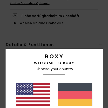
Kaufen Sie andere Optionen
Accessoi
Siehe Verfügbarkeit im Geschäft
Schuhe
Wählen Sie eine Größe aus
Fitness
Details & Funktionen
Snow
Frauen Weiss Bomber-Jacke mit Reißverschluss
WELCOME TO ROXY
Style
ARJJK03068
Farbcode
wbk8
Choose your country
Funktionen
Kollektion:
Roxy
Material:
Mischgewebe aus Polyester und Nylon
Passform:
Easy Fit
Hals:
Rollkragen