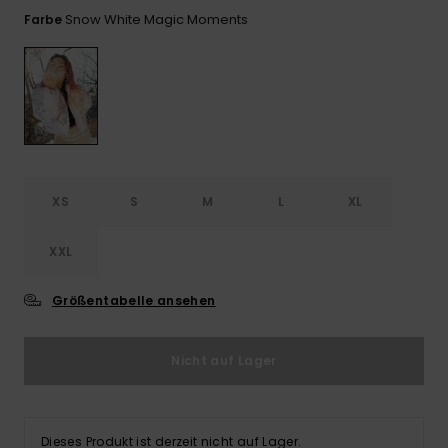
Playsuits
Handsch
Snow White Magic Moments
Farbe
ROXY APP
Schals
FAQ
Snow-
Schultas
ansehen
Shorts
Accessoi
Schulbe
WUNSCHLISTE
Hüte & B
Röcke
Accessoi
Sonnenbr
Kleidung Tipps
Wetsuits
XS
S
M
L
XL
XXL
Rashgua
Neopren
Accessoi
Größentabelle ansehen
Swim
Nicht auf Lager
Kleidung
Dieses Produkt ist derzeit nicht auf Lager.