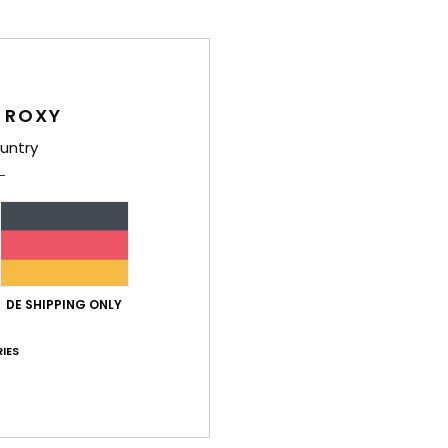
 ROXY
Deta
untry
Mädc
Style
Funk
O
DE SHIPPING ONLY
ged
I
IES
Graf
A
Zusa