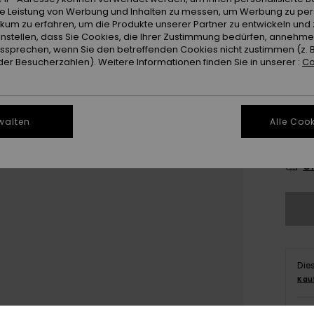
ie Leistung von Werbung und Inhalten zu messen, um Werbung zu per
ikum zu erfahren, um die Produkte unserer Partner zu entwickeln und 
instellen, dass Sie Cookies, die Ihrer Zustimmung bedürfen, annehm
sprechen, wenn Sie den betreffenden Cookies nicht zustimmen (z. 
er Besucherzahlen). Weitere Informationen finden Sie in unserer :
Co
28
walten
Alle Cook
3
Gr
Die
Kau