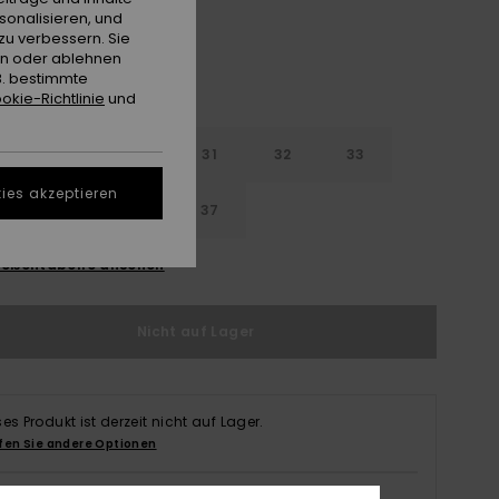
sonalisieren, und
zu verbessern. Sie
en oder ablehnen
B. bestimmte
okie-Richtlinie
und
29
30
31
32
33
ies akzeptieren
4
35
36
37
ößentabelle ansehen
Nicht auf Lager
ses Produkt ist derzeit nicht auf Lager.
fen Sie andere Optionen