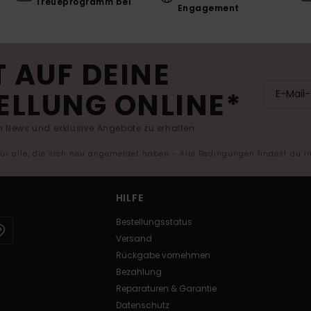
Treueprogramm bei
Engagement
 AUF DEINE
ELLUNG ONLINE*
 News und exklusive Angebote zu erhalten.
 für alle, die sich neu angemeldet haben - Alle Bedingungen findest du 
HILFE
Bestellungsstatus
Versand
Rückgabe vornehmen
Bezahlung
Reparaturen & Garantie
Datenschutz