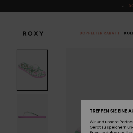
Direkt
zur
D
Produktinformation
springen
DOPPELTER RABATT
KOL
TREFFEN SIE EINE
Wir und unsere Partne
Gerät zu speichern un
Browserdaten und Ihre