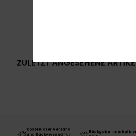
ZULETZT ANGESEHENE ARTIKE
Kostenloser Versand
Rückgabe innerhalb v
und Rückversand für