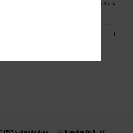
all / Futter: 100 % Synthetikmaterial / Außensohle: 100 %
gummi
sand & Rückversand
100% sichere Zahlung
Brauchen Sie Hilfe?