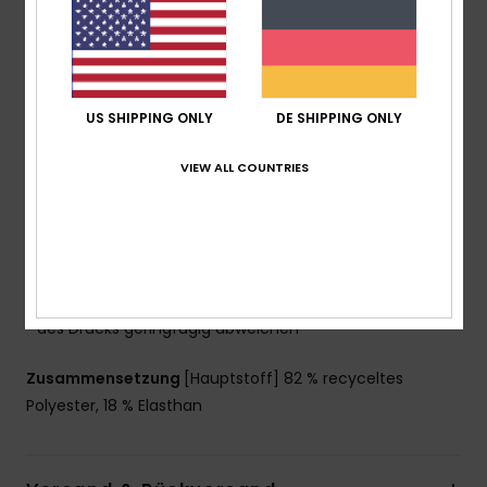
widerstandsfähiger und dehnbarer Stoff aus 82 %
recyceltem Polyester und 18 % Elastan
Technologie:
chlorbeständig
Hals:
Rundhalsausschnitt
Schnitt:
Bralette-Set
US SHIPPING ONLY
DE SHIPPING ONLY
Polsterung:
Herausnehmbare Polster für 12–16 Jahre
Träger:
feste Träger
VIEW ALL COUNTRIES
Bedeckung:
Volle Bedeckung
Verschluss:
fester Verschluss
Branding:
Herzförmiges Roxy-Gummilogo
Weitere Merkmale:
Raffungen an den Seiten
Das Aussehen des Produkts kann je nach Platzierung
des Drucks geringfügig abweichen
Zusammensetzung
[Hauptstoff] 82 % recyceltes
Polyester, 18 % Elasthan