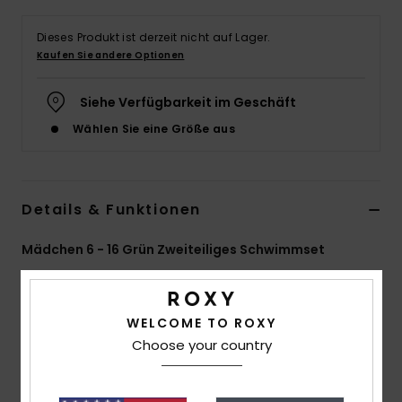
Accessoi
Dieses Produkt ist derzeit nicht auf Lager.
Kaufen Sie andere Optionen
Schuhe
Siehe Verfügbarkeit im Geschäft
Wählen Sie eine Größe aus
Fitness
Snow
Details & Funktionen
Mädchen 6 - 16 Grün Zweiteiliges Schwimmset
Style
ERGX203655
Farbcode
ghz6
Funktionen
WELCOME TO ROXY
Choose your country
Kollektion:
Party Wave RG-Kollektion
Material:
Weicher, robuster, recycelter,