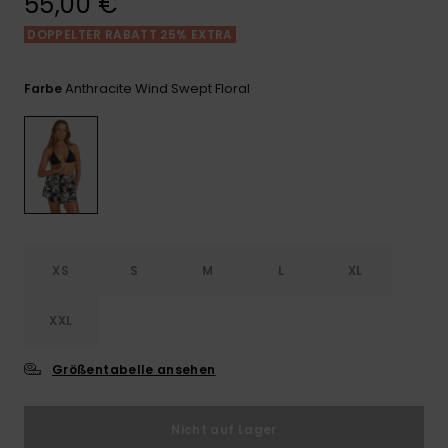
55,00 €
Playsuits
Handsch
ROXY APP
Schals
DOPPELTER RABATT 25% EXTRA
FAQ
Snow-
Schultas
ansehen
Shorts
Accessoi
Schulbe
WUNSCHLISTE
Hüte & B
Anthracite Wind Swept Floral
Farbe
Röcke
Accessoi
Sonnenbr
Kleidung Tipps
Wetsuits
Rashgua
XS
S
M
L
XL
Neopren
Accessoi
XXL
Swim
Größentabelle ansehen
Kleidung
Nicht auf Lager