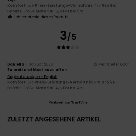
Komfort
: 5
Preis-Leistungs-Verhältnis
: 4
Größe
:
/5
/5
Perfekte Größe
Material
: 5
Farbe
: 5
/5
/5
Ich empfehle dieses Produkt
3
/5
Daniella
11. Januar 2026
Verifizierter Kauf
Zu breit und lässt es zu offen
Original anzeigen - English
Komfort
: 3
Preis-Leistungs-Verhältnis
: 4
Größe
:
/5
/5
Perfekte Größe
Material
: 4
Farbe
: 4
/5
/5
Verifiziert von
TrustVille
ZULETZT ANGESEHENE ARTIKEL