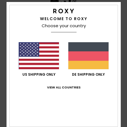
/5
WELCOME TO ROXY
basierend auf
3 verifizierten Bewertungen
seit
Januar 2026
Choose your country
67% unserer Kunden empfehlen dieses Produkt
Komfort
4.0
Preis-Leistungs-Verhältnis
4.3
US SHIPPING ONLY
DE SHIPPING ONLY
VIEW ALL COUNTRIES
Größe
Material
4.7
Zu klein
Zu groß
Farbe
4.7