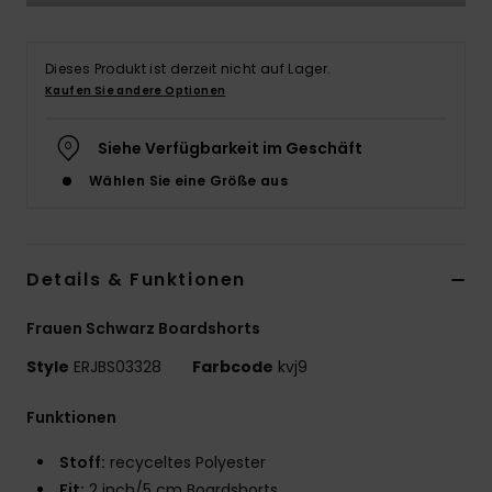
Accessoi
Dieses Produkt ist derzeit nicht auf Lager.
Kaufen Sie andere Optionen
Schuhe
Siehe Verfügbarkeit im Geschäft
Fitness
Wählen Sie eine Größe aus
Snow
Details & Funktionen
Frauen Schwarz Boardshorts
Style
ERJBS03328
Farbcode
kvj9
Funktionen
Stoff:
recyceltes Polyester
Fit:
2 inch/5 cm Boardshorts