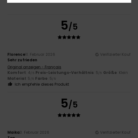
5
/5
Florence
11. Februar 2026
Verifizierter Kauf
Sehr zufrieden
Original anzeigen - Français
Komfort
: 4
Preis-Leistungs-Verhältnis
: 5
Größe
: Klein
/5
/5
Material
: 5
Farbe
: 5
/5
/5
Ich empfehle dieses Produkt
5
/5
Maika
3. Februar 2026
Verifizierter Kauf
Top