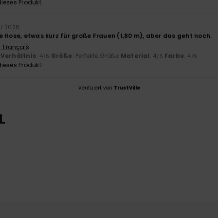
ieses Produkt
ar 2026
e Hose, etwas kurz für große Frauen (1,80 m), aber das geht noch.
- Français
-Verhältnis
: 4
Größe
: Perfekte Größe
Material
: 4
Farbe
: 4
/5
/5
/5
ieses Produkt
Verifiziert von
TrustVille
L