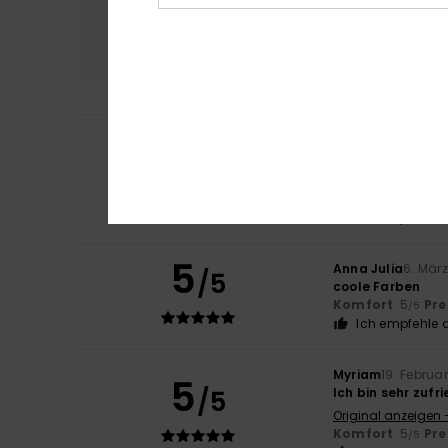
Komfort
Preis
5.0
Carla
9. Juli 2026
5
/5
Das gefällt mir s
Original anzeigen 
Komfort
: 5
Pre
/5
Ich empfehle d
5
Anna Julia
6. Mär
/5
coole Farben
Komfort
: 5
Pre
/5
Ich empfehle d
Myriam
19. Februa
5
/5
Ich bin sehr zuf
Original anzeigen 
Komfort
: 5
Pre
/5