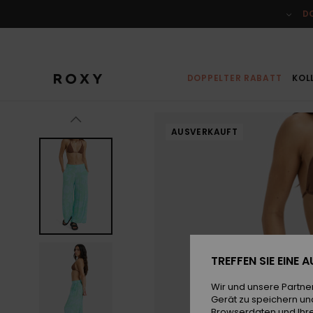
Direkt
zur
D
Produktinformation
springen
DOPPELTER RABATT
KOL
AUSVERKAUFT
TREFFEN SIE EINE
Wir und unsere Partne
Gerät zu speichern un
Browserdaten und Ihre