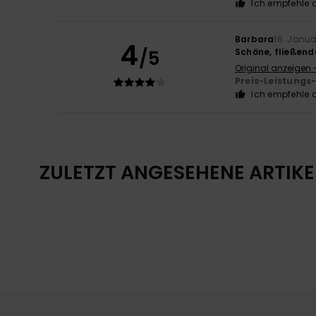
Ich empfehle d
Barbara
16. Janu
4
/5
Schöne, fließend
Original anzeigen 
Preis-Leistungs
Ich empfehle d
ZULETZT ANGESEHENE ARTIKE