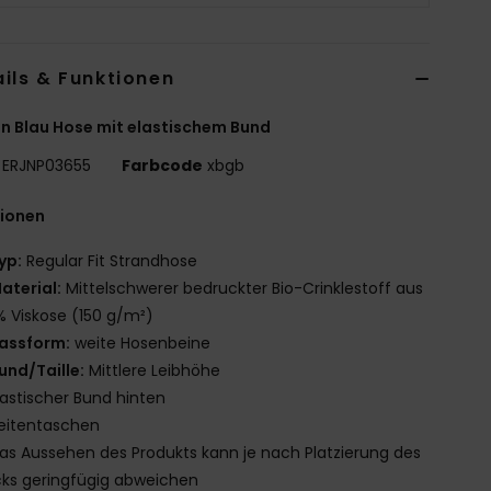
ils & Funktionen
n Blau Hose mit elastischem Bund
ERJNP03655
Farbcode
xbgb
tionen
yp:
Regular Fit Strandhose
aterial:
Mittelschwerer bedruckter Bio-Crinklestoff aus
% Viskose (150 g/m²)
assform:
weite Hosenbeine
und/Taille:
Mittlere Leibhöhe
lastischer Bund hinten
eitentaschen
as Aussehen des Produkts kann je nach Platzierung des
ks geringfügig abweichen