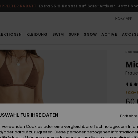
OPPELTER RABATT
Extra 25 % Rabatt auf Sale-Artikel*
Jetzt Sh
ROXY APP
LEKTIONEN
KLEIDUNG
SWIM
SURF
SNOW
ACTIVE
ACCES
Startse
Mi
Fraue
4.8
ECO-
60,
DOPPE
 AUSWAHL FÜR IHRE DATEN
Fortfahre
r verwenden Cookies oder eine vergleichbare Technologie, um Info
Farb
d/oder darauf zuzugreifen. Diese personenbezogenen Informationen
 IP-Adresse) können verwendet werden, um Ihnen personalisierte Be