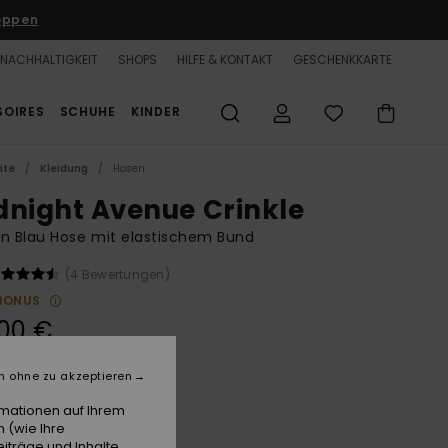
oppen
NACHHALTIGKEIT
SHOPS
HILFE & KONTAKT
GESCHENKKARTE
SOIRES
SCHUHE
KINDER
ite
Kleidung
Hosen
dnight Avenue Crinkle
n Blau Hose mit elastischem Bund
(4 Bewertungen)
BONUS
00 €
LTER RABATT 25% EXTRA
n ohne zu akzeptieren
rmationen auf Ihrem
Atomizer Hula Hibiscus Big
e
 (wie Ihre
iträge und Inhalte