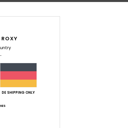
Zusa
Ver
 ROXY
untry
Durchschnittliche Bewertung
4.8
DE SHIPPING ONLY
/5
IES
basierend auf
4 verifizierten Bewertungen
seit Januar 2026
100% unserer Kunden empfehlen dieses Produkt