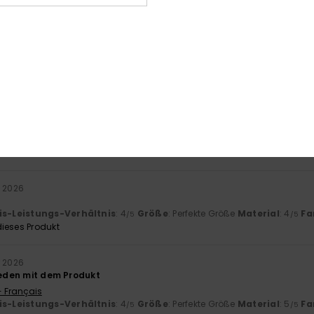
-Leistungs-Verhältnis
Größe
Mat
4.0
Zu klein
Zu groß
ehr
- Français
is-Leistungs-Verhältnis
: 4
Größe
: Perfekte Größe
Material
: 5
Fa
/5
/5
ieses Produkt
z 2026
is-Leistungs-Verhältnis
: 4
Größe
: Perfekte Größe
Material
: 4
Fa
/5
/5
ieses Produkt
r 2026
rieden mit dem Produkt
- Français
is-Leistungs-Verhältnis
: 4
Größe
: Perfekte Größe
Material
: 5
Fa
/5
/5