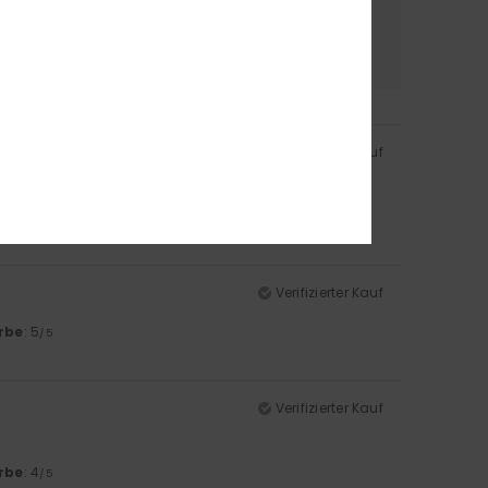
erial
Farbe
4.5
4.5
Verifizierter Kauf
rbe
: 5
/5
Verifizierter Kauf
rbe
: 5
/5
Verifizierter Kauf
rbe
: 4
/5