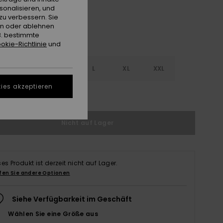
sonalisieren, und
zu verbessern. Sie
en oder ablehnen
B. bestimmte
okie-Richtlinie
und
S
S
M
L
XL
XXL
ies akzeptieren
ößentabelle ansehen
Nicht auf Lager
ses Produkt ist derzeit nicht auf Lager.
fen Sie andere Optionen
Siehe Verfügbarkeit im Geschäft
Wählen Sie eine Größe aus