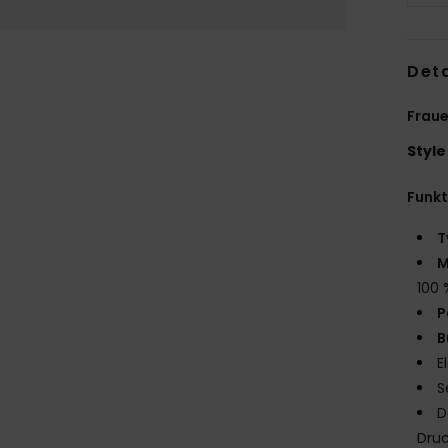
Deta
Fraue
Style
Funk
T
M
100 
P
B
E
S
D
Druc