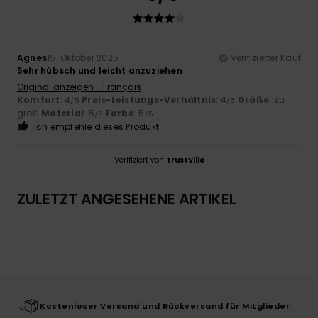
Agnes
15. Oktober 2025
Verifizierter Kauf
Sehr hübsch und leicht anzuziehen
Original anzeigen - Français
Komfort
: 4
Preis-Leistungs-Verhältnis
: 4
Größe
: Zu
/5
/5
groß
Material
: 5
Farbe
: 5
/5
/5
Ich empfehle dieses Produkt
Verifiziert von
TrustVille
ZULETZT ANGESEHENE ARTIKEL
Kostenloser Versand und Rückversand für Mitglieder