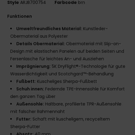
Style
ARJB700754
Farbcode
brn
Funktionen
Umweltfreundliches Material:
Kunstleder-
Obermaterial aus Polyester
Details Obermaterial:
Obermaterial mit Slip-on-
Design mit elastischen Panelen auf beiden Seiten und
Fersenlasche für leichtes An- und Ausziehen
Imprägnierung:
5K DryFlight®-Technologie für gute
Wasserdichtigkeit und Scotchgard™-Behandlung
Fußbett:
Kuscheliges Sherpa-Fußbett
Schuh innen:
Federnde TPE-Innensohle für Komfort
den ganzen Tag über
Außensohle:
Haltbare, profilierte TPR-Außensohle
mit falscher Rahmennaht
Futter:
Schaft mit kuscheligem, recyceltem
Sherpa-Futter
Absatz:
40 mm