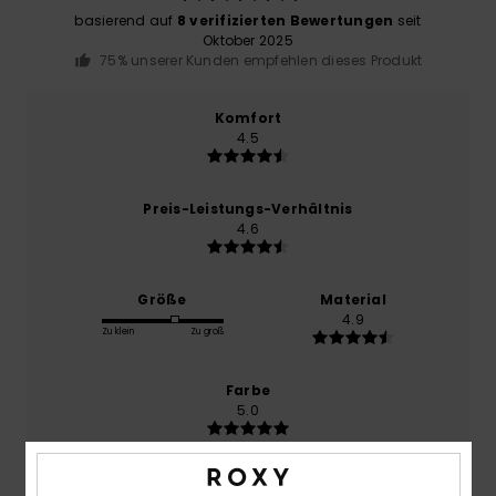
basierend auf
8 verifizierten Bewertungen
seit
Oktober 2025
75% unserer Kunden empfehlen dieses Produkt
Komfort
4.5
Preis-Leistungs-Verhältnis
4.6
Größe
Material
4.9
Zu klein
Zu groß
Farbe
5.0