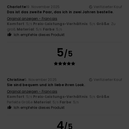
Charlotte
19. November 2025
Verifizierter Kauf
Das ist das zweite Paar, das ich in zwei Jahren bestelle.
Original anzeigen - Français
Komfort
: 5
Preis-Leistungs-Verhältnis
: 5
Größe
: Zu
/5
/5
groß
Material
: 5
Farbe
: 5
/5
/5
Ich empfehle dieses Produkt
5
/5
Christine
5. November 2025
Verifizierter Kauf
Sie sind bequem und ich liebe ihren Look.
Original anzeigen - Français
Komfort
: 5
Preis-Leistungs-Verhältnis
: 5
Größe
:
/5
/5
Perfekte Größe
Material
: 5
Farbe
: 5
/5
/5
Ich empfehle dieses Produkt
4
/5