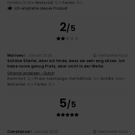
Perfekte Größe
Material
: 5
Farbe
: 5
/5
/5
Ich empfehle dieses Produkt
2
/5
Marloes
8. Januar 2026
Verifizierter Kauf
Schöne Stiefel, aber ich finde, dass sie sehr eng sitzen. Ich
habe vorne genug Platz, aber nicht in der Weite.
Original anzeigen - Dutch
Komfort
: 2
Preis-Leistungs-Verhältnis
: 3
Größe
: Klein
/5
/5
Material
: 4
Farbe
: 5
/5
/5
5
/5
Constance
6. Januar 2026
Verifizierter Kauf