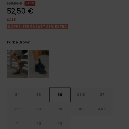
Playsuits
Handsch
100,00 €
48%
ROXY APP
Schals
52,50 €
FAQ
Snow-
Schultas
ansehen
Shorts
Accessoi
Schulbe
SALE
WUNSCHLISTE
Hüte & B
DOPPELTER RABATT 25% EXTRA
Röcke
Accessoi
Sonnenbr
Brown
Farbe
Kleidung Tipps
Wetsuits
Rashgua
Neopren
Accessoi
34
35
36
36.5
37
Swim
37.5
38
39
40
40.5
Kleidung
41
42
43