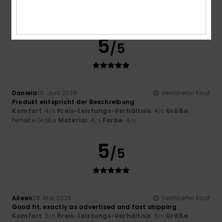
5
/5
Daniela
19. Juni 2026
Verifizierter Kauf
Produkt entspricht der Beschreibung
Komfort
: 4
Preis-Leistungs-Verhältnis
: 4
Größe
:
/5
/5
Perfekte Größe
Material
: 4
Farbe
: 4
/5
/5
5
/5
Aileen
28. Mai 2026
Verifizierter Kauf
Good fit, exactly as advertised and fast shipping
Komfort
: 5
Preis-Leistungs-Verhältnis
: 5
Größe
:
/5
/5