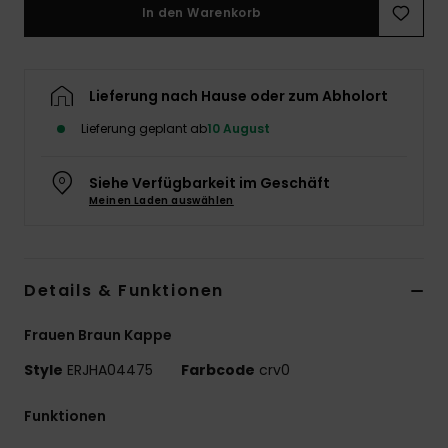
In den Warenkorb
Accessoi
Schuhe
Lieferung nach Hause oder zum Abholort
Lieferung geplant ab
10 August
Fitness
Siehe Verfügbarkeit im Geschäft
Meinen Laden auswählen
Snow
Details & Funktionen
Frauen Braun Kappe
Style
ERJHA04475
Farbcode
crv0
Funktionen