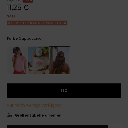
Playsuits
Handsch
11,25 €
ROXY APP
Schals
FAQ
Snow-
Schultas
ansehen
SALE
Shorts
Accessoi
Schulbe
DOPPELTER RABATT 25% EXTRA
WUNSCHLISTE
Hüte & B
Röcke
Accessoi
Cappuccino
Farbe
Sonnenbr
Kleidung Tipps
Wetsuits
Rashgua
Neopren
Accessoi
1SZ
Swim
Nur noch wenige verfügbar!
Größentabelle ansehen
Kleidung