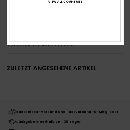
Hals:
Rundhalsausschnitt
VIEW ALL COUNTRIES
Branding:
Roxy-Art auf der Vorderseite
Zusammensetzung
100 % Bio-Baumwolle
Versand & Rückversand
ZULETZT ANGESEHENE ARTIKEL
Kostenloser Versand und Rückversand für Mitglieder
Rückgabe innerhalb von 30 Tagen