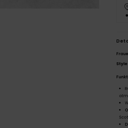
Deta
Fraue
Style
Funk
R
atmu
W
O
Sco
D