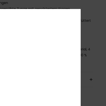
ingen
ngenähte Zunge mit gepolstertem Kragen
erschluss:
Melierte Schnürsenkel aus Polyester
chuh innen:
Schaft und Fußbett mit Kunstfell gefüttert
ußensohle:
Wasserdichte Gummi-Cupsohle mit
essivem, alpinem ROXY-Profil
bsatz:
40 mm
mmensetzung
Obermaterial: 95 % Synthetikmaterial, 4
ll, 1 % Textil / Futter: 100 % Textil / Außensohle: 100 %
mi
sand & Rückversand