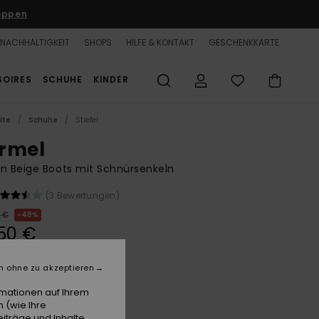
oppen
NACHHALTIGKEIT
SHOPS
HILFE & KONTAKT
GESCHENKKARTE
SOIRES
SCHUHE
KINDER
ite
Schuhe
Stiefel
rmel
n Beige Boots mit Schnürsenkeln
(3 Bewertungen)
 €
48%
50 €
n ohne zu akzeptieren
LTER RABATT 25% EXTRA
rmationen auf Ihrem
 (wie Ihre
Tan
e
iträge und Inhalte