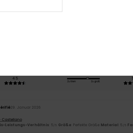
Durchschnittliche Bewertung
3.7
/5
basierend auf
3 verifizierten Bewertungen
seit November 2025
0% unserer Kunden empfehlen dieses Produkt
-Leistungs-Verhältnis
Größe
Mat
4.5
Zu klein
Zu groß
érifié
29. Januar 2026
- Castellano
is-Leistungs-Verhältnis
: 5
Größe
: Perfekte Größe
Material
: 5
Fa
/5
/5