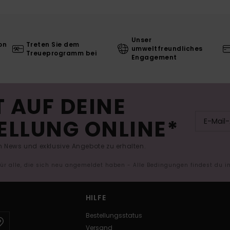
Unser
on
Treten Sie dem
umweltfreundliches
Treueprogramm bei
Engagement
 AUF DEINE
ELLUNG ONLINE*
 News und exklusive Angebote zu erhalten.
 für alle, die sich neu angemeldet haben - Alle Bedingungen findest du 
HILFE
Bestellungsstatus
Versand