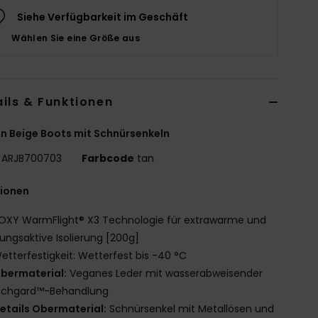
Siehe Verfügbarkeit im Geschäft
Wählen Sie eine Größe aus
ils & Funktionen
n Beige Boots mit Schnürsenkeln
ARJB700703
Farbcode
tan
tionen
OXY WarmFlight® X3 Technologie für extrawarme und
ngsaktive Isolierung [200g]
etterfestigkeit: Wetterfest bis -40 °C
bermaterial:
Veganes Leder mit wasserabweisender
tchgard™-Behandlung
etails Obermaterial:
Schnürsenkel mit Metallösen und