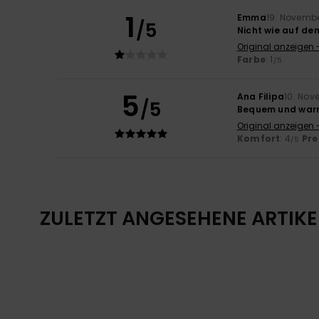
1
Emma
19. Novemb
/5
Nicht wie auf dem
Original anzeigen 
Farbe
: 1
/5
5
Ana Filipa
10. Nov
/5
Bequem und wa
Original anzeigen 
Komfort
: 4
Pre
/5
ZULETZT ANGESEHENE ARTIKE