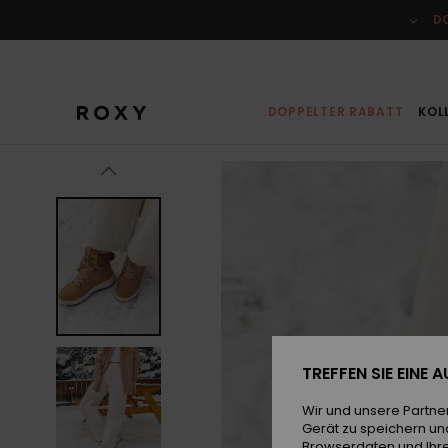
Direkt
zur
D
Produktinformation
springen
DOPPELTER RABATT
KOL
TREFFEN SIE EINE
Wir und unsere Partne
Gerät zu speichern un
Browserdaten und Ihre