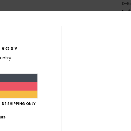
D-R
A
V
S
A
aggr
A
 ROXY
untry
Zusa
% Meta
Gum
Ver
DE SHIPPING ONLY
IES