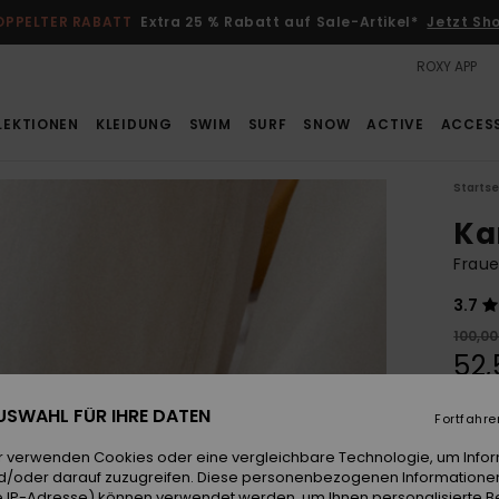
OPPELTER RABATT
Extra 25 % Rabatt auf Sale-Artikel*
Jetzt Sh
ROXY APP
LEKTIONEN
KLEIDUNG
SWIM
SURF
SNOW
ACTIVE
ACCES
Startse
Ka
Fraue
3.7
100,00
52,
SALE
 AUSWAHL FÜR IHRE DATEN
Fortfahre
DOPPE
r verwenden Cookies oder eine vergleichbare Technologie, um Info
d/oder darauf zuzugreifen. Diese personenbezogenen Informationen
Farb
 IP-Adresse) können verwendet werden, um Ihnen personalisierte Be