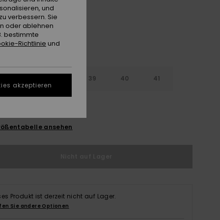
sonalisieren, und
zu verbessern. Sie
en oder ablehnen
B. bestimmte
okie-Richtlinie
und
6
37
38
39
40
41
ies akzeptieren
2
ößentabelle ansehen
Nicht auf Lager
ses Produkt ist derzeit nicht auf Lager.
fen Sie andere Optionen