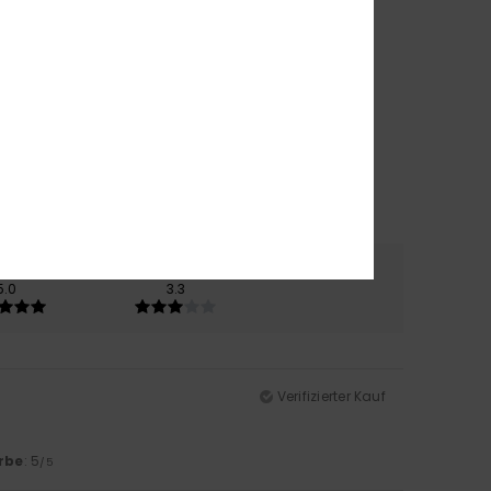
erial
Farbe
5.0
3.3
Verifizierter Kauf
rbe
: 5
/5