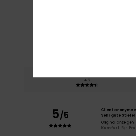
Komfort
Preis
4.5
5
Client anonyme v
/5
Sehr gute Stiefel
Original anzeigen 
Komfort
: 5
Pre
/5