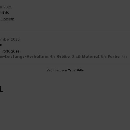
er 2025
 Bild
- English
ember 2025
rm
- Português
is-Leistungs-Verhältnis
: 4
Größe
: Groß
Material
: 5
Farbe
: 4
/5
/5
/5
Verifiziert von
TrustVille
L