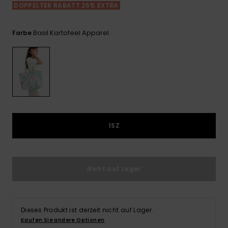
Playsuits
Handsch
DOPPELTER RABATT 25% EXTRA
ROXY APP
Schals
FAQ
Snow-
Schultas
ansehen
Shorts
Accessoi
Schulbe
Basil Kartofeel Apparel
Farbe
WUNSCHLISTE
Hüte & B
Röcke
Accessoi
Sonnenbr
Kleidung Tipps
Wetsuits
1SZ
Rashgua
Neopren
Accessoi
Nicht auf Lager
Swim
Dieses Produkt ist derzeit nicht auf Lager.
Kleidung
Kaufen Sie andere Optionen