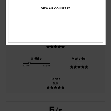
Dezember 2025
100% unserer Kunden empfehlen dieses Produkt
VIEW ALL COUNTRIES
Komfort
5.0
Preis-Leistungs-Verhältnis
5.0
Größe
Material
5.0
Zu klein
Zu groß
Farbe
5.0
5