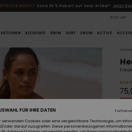
OPPELTER RABATT
Extra 25 % Rabatt auf Sale-Artikel*
Jetzt Sh
ROXY APP
LEKTIONEN
KLEIDUNG
SWIM
SURF
SNOW
ACTIVE
ACCES
Startse
Hea
Fraue
ECO-
75,
DOPPE
 AUSWAHL FÜR IHRE DATEN
Fortfahre
Farb
r verwenden Cookies oder eine vergleichbare Technologie, um Info
d/oder darauf zuzugreifen. Diese personenbezogenen Informationen
 IP-Adresse) können verwendet werden, um Ihnen personalisierte Be