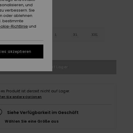
sonalisieren, und
zu verbessern. Sie
en oder ablehnen
B. bestimmte
okie-Richtlinie
und
S
S
M
L
XL
XXL
ößentabelle ansehen
ies akzeptieren
Nicht auf Lager
ses Produkt ist derzeit nicht auf Lager.
fen Sie andere Optionen
Siehe Verfügbarkeit im Geschäft
Wählen Sie eine Größe aus