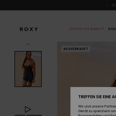
Direkt
zur
D
Produktinformation
springen
DOPPELTER RABATT
KOL
AUSVERKAUFT
TREFFEN SIE EINE
Wir und unsere Partne
Gerät zu speichern un
Browserdaten und Ihre
VIDEO ANSEHEN