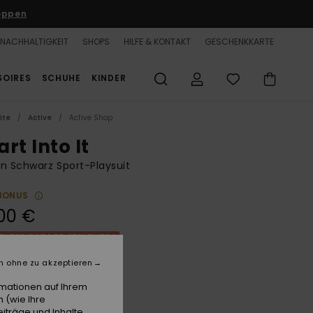
oppen
NACHHALTIGKEIT
SHOPS
HILFE & KONTAKT
GESCHENKKARTE
SOIRES
SCHUHE
KINDER
ite
Active
Active Shop
rt Into It
n Schwarz Sport-Playsuit
BONUS
00 €
LTER RABATT 25% EXTRA
n ohne zu akzeptieren
Anthracite
e
rmationen auf Ihrem
 (wie Ihre
iträge und Inhalte