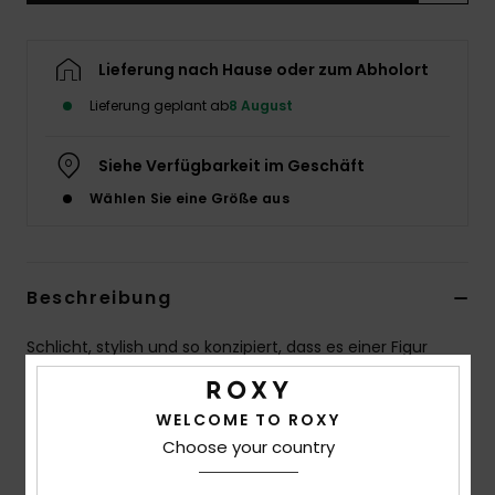
Accessoi
Lieferung nach Hause oder zum Abholort
Schuhe
Lieferung geplant ab
8 August
Fitness
Siehe Verfügbarkeit im Geschäft
Wählen Sie eine Größe aus
Snow
Beschreibung
Schlicht, stylish und so konzipiert, dass es einer Figur
schmeichelt. Dieses ROXY Bralette-Bikini-Oberteil
verfügt über einen weichen, abgerundeten Ausschnitt
WELCOME TO ROXY
für einen zeitlosen Look, während die verstellbaren
Choose your country
Träger zum Binden am Nacken und Rücken eine
individuell anpassbare Passform gewährleisten. Der