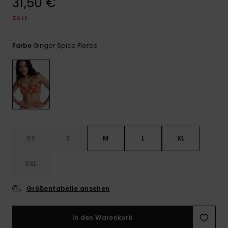
31,50 €
Playsuits
Handsch
ROXY APP
Schals
SALE
FAQ
Snow-
Schultas
ansehen
Shorts
Accessoi
Schulbe
WUNSCHLISTE
Hüte & B
Ginger Spice Flores
Farbe
Röcke
Accessoi
Sonnenbr
Kleidung Tipps
Wetsuits
Rashgua
XS
S
M
L
XL
Neopren
Accessoi
XXL
Swim
Größentabelle ansehen
Kleidung
In den Warenkorb