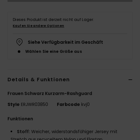
Accessoi
Dieses Produkt ist derzeit nicht auf Lager.
Kaufen Sie andere Optionen
Schuhe
Siehe Verfügbarkeit im Geschäft
Fitness
Wählen Sie eine Größe aus
Snow
Details & Funktionen
Frauen Schwarz Kurzarm-Rashguard
Style
ERJWR03850
Farbcode
kvj0
Funktionen
Stoff:
Weicher, widerstandsfähiger Jersey mit
Stretch aus recyceltem Nylon und Elastan