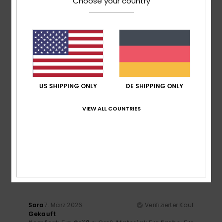
Choose your country
5
/5
US SHIPPING ONLY
DE SHIPPING ONLY
Annika
24. April 2026
Verifizierter Kauf
VIEW ALL COUNTRIES
Bequem
Komfort
: 5
Preis-Leistungs-Verhältnis
: 4
Größe
:
/5
/5
Perfekte Größe
Farbe
: 5
/5
5
/5
Sara
7. März 2026
Verifizierter Kauf
Gekauft