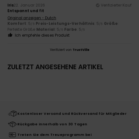
Iris
22. Januar 2026
Verifizierter Kauf
Entspannt und fit
Original anzeigen - Dutch
Komfort
: 5
Preis-Leistungs-Verhältnis
: 5
Größe
:
/5
/5
Perfekte Größe
Material
: 5
Farbe
: 5
/5
/5
Ich empfehle dieses Produkt
Verifiziert von
TrustVille
ZULETZT ANGESEHENE ARTIKEL
Kostenloser Versand und Rückversand für Mitglieder
Rückgabe innerhalb von 30 Tagen
Treten Sie dem Treueprogramm bei