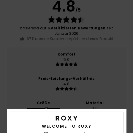
4.8
/5
basierend auf
6 verifizierten Bewertungen
seit
Januar 2026
67% unserer Kunden empfehlen dieses Produkt
Komfort
5.0
Preis-Leistungs-Verhältnis
4.8
Größe
Material
4.8
Zu klein
Zu groß
WELCOME TO ROXY
Farbe
5.0