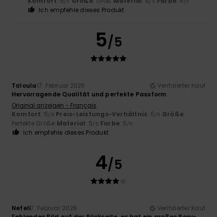
Komfort
: 5
Größe
: Groß
Material
: 5
Farbe
: 5
/5
/5
/5
Ich empfehle dieses Produkt
5
/5
Taloula
17. Februar 2026
Verifizierter Kauf
Hervorragende Qualität und perfekte Passform
Original anzeigen - Français
Komfort
: 5
Preis-Leistungs-Verhältnis
: 5
Größe
:
/5
/5
Perfekte Größe
Material
: 5
Farbe
: 5
/5
/5
Ich empfehle dieses Produkt
4
/5
Nefeli
7. Februar 2026
Verifizierter Kauf
Fehlendes Bild auf der Rückseite, es hat ein großes Roxy-