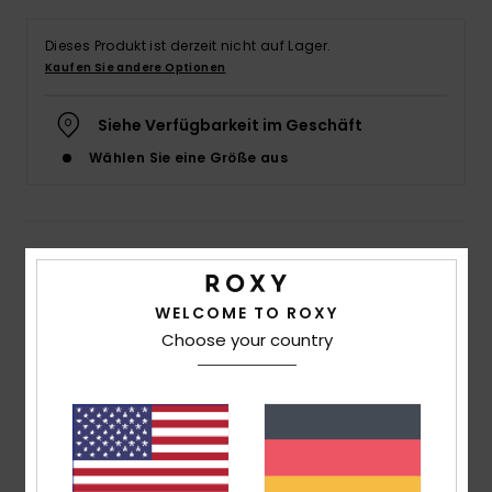
Accessoi
Dieses Produkt ist derzeit nicht auf Lager.
Kaufen Sie andere Optionen
Schuhe
Siehe Verfügbarkeit im Geschäft
Wählen Sie eine Größe aus
Fitness
Snow
Details & Funktionen
Damen Schwarz Bikinihosen
WELCOME TO ROXY
Choose your country
Style
ERJX404994
Farbcode
kvj0
Funktionen
Kollektion:
Gingham-Kollektion
Stoff:
Weicher, robuster und dehnbarer