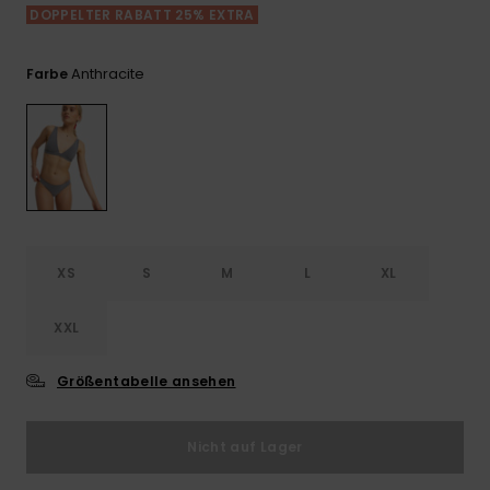
Playsuits
Handsch
DOPPELTER RABATT 25% EXTRA
ROXY APP
Schals
FAQ
Snow-
Schultas
ansehen
Shorts
Accessoi
Schulbe
Anthracite
Farbe
WUNSCHLISTE
Hüte & B
Röcke
Accessoi
Sonnenbr
Kleidung Tipps
Wetsuits
XS
S
M
L
XL
Rashgua
Neopren
Accessoi
XXL
Größentabelle ansehen
Swim
Nicht auf Lager
Kleidung