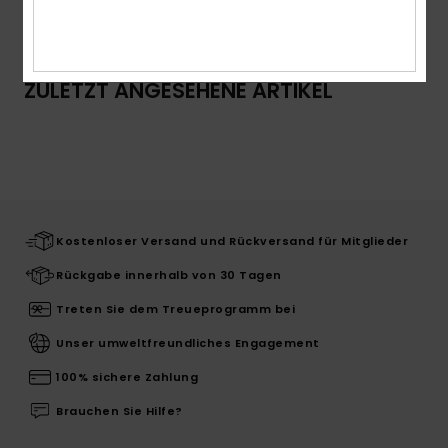
Versand & Rückversand
ZULETZT ANGESEHENE ARTIKEL
Kostenloser Versand und Rückversand für Mitglieder
Rückgabe innerhalb von 30 Tagen
Treten Sie dem Treueprogramm bei
Unser umweltfreundliches Engagement
100% sichere Zahlung
Brauchen Sie Hilfe?