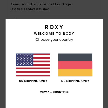
Dieses Produkt ist derzeit nicht auf Lager.
Accessoi
Kaufen Sie andere Optionen
Schuhe
Siehe Verfügbarkeit im Geschäft
Wählen Sie eine Größe aus
WELCOME TO ROXY
Fitness
Choose your country
Snow
Beschreibung
Wasser macht einfach Spaß. Umso mehr in süßen
Badeanzügen für Kindern wie diesem hier. Der weiche
Stoff ist super bequem und der Schnitt perfekt für kleine
Wassernixen.
US SHIPPING ONLY
DE SHIPPING ONLY
VIEW ALL COUNTRIES
Details & Funktionen