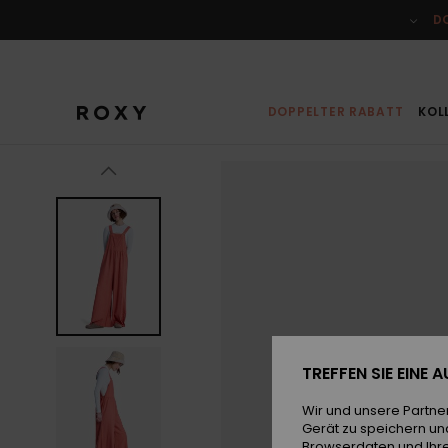
Direkt
zur
D
Produktinformation
springen
DOPPELTER RABATT
KOL
TREFFEN SIE EINE
Wir und unsere Partne
Gerät zu speichern un
Browserdaten und Ihre