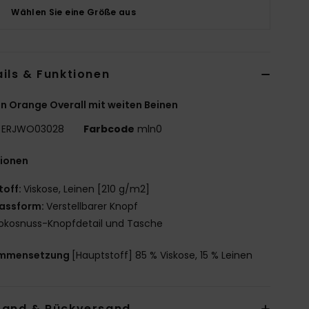
Wählen Sie eine Größe aus
ils & Funktionen
n Orange Overall mit weiten Beinen
ERJWO03028
Farbcode
mln0
tionen
toff:
Viskose, Leinen [210 g/m2]
assform:
Verstellbarer Knopf
okosnuss-Knopfdetail und Tasche
mmensetzung
[Hauptstoff] 85 % Viskose, 15 % Leinen
sand & Rückversand