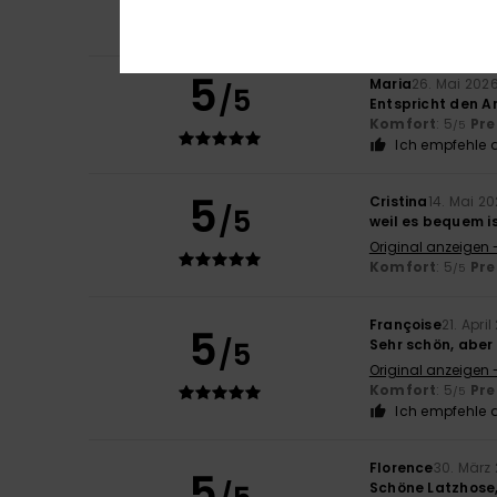
Komfort
: 5
Pre
/5
Ich empfehle d
5
Maria
26. Mai 202
/5
Entspricht den A
Komfort
: 5
Pre
/5
Ich empfehle d
5
Cristina
14. Mai 2
/5
weil es bequem i
Original anzeigen 
Komfort
: 5
Pre
/5
Françoise
21. Apri
5
/5
Sehr schön, aber 
Original anzeigen 
Komfort
: 5
Pre
/5
Ich empfehle d
Florence
30. März
5
Schöne Latzhose,