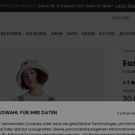
OPPELTER RABATT
Extra 25 % Rabatt auf Sale-Artikel*
Jetzt Sh
ROXY APP
LEKTIONEN
KLEIDUNG
SWIM
SURF
SNOW
ACTIVE
ACCES
Startse
Eas
Fraue
4.9
80,00
30,
SALE
 AUSWAHL FÜR IHRE DATEN
Fortfahre
DOPPE
r verwenden Cookies oder eine vergleichbare Technologie, um Info
d/oder darauf zuzugreifen. Diese personenbezogenen Informationen
Farb
 IP-Adresse) können verwendet werden, um Ihnen personalisierte Be