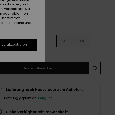
sonalisieren, und
zu verbessern. Sie
en oder ablehnen
B. bestimmte
okie-Richtlinie
und
S
S
M
L
XL
XXL
ies akzeptieren
ößentabelle ansehen
In den Warenkorb
Lieferung nach Hause oder zum Abholort
Lieferung geplant ab
11 August
Siehe Verfügbarkeit im Geschäft