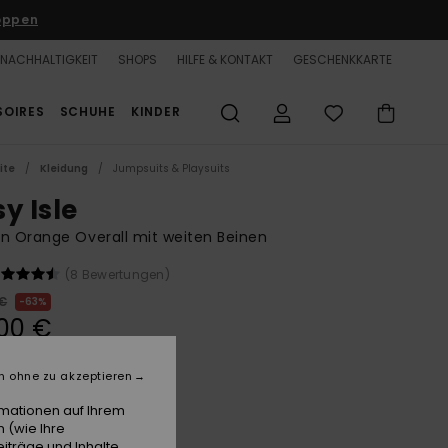
oppen
NACHHALTIGKEIT
SHOPS
HILFE & KONTAKT
GESCHENKKARTE
SOIRES
SCHUHE
KINDER
ite
Kleidung
Jumpsuits & Playsuits
y Isle
n Orange Overall mit weiten Beinen
(8 Bewertungen)
 €
63%
00 €
n ohne zu akzeptieren
LTER RABATT 25% EXTRA
rmationen auf Ihrem
 (wie Ihre
Apricot Brandy
e
iträge und Inhalte