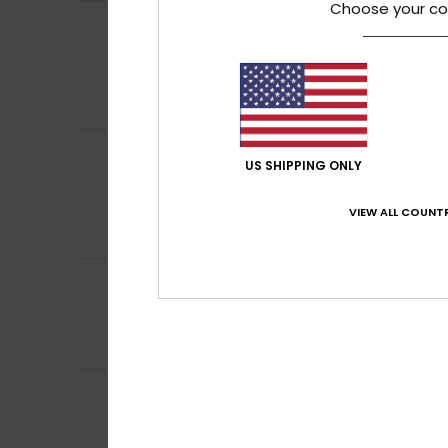
Choose your co
Emily
7. Juli 2026
5
/5
Es war gut, nur wa
Original anzeigen 
Komfort
: 5
Pre
/5
Ich empfehle d
Lison
26. Juni 202
5
US SHIPPING ONLY
/5
Guten Schnitt
Original anzeigen 
VIEW ALL COUNTR
Komfort
: 5
Pre
/5
Ich empfehle d
5
Madison
22. Juni 
/5
Sehr bequem und 
Original anzeigen 
Komfort
: 5
Pre
/5
Ana
9. Juni 2026
4
/5
Der Artikel ents
Original anzeigen 