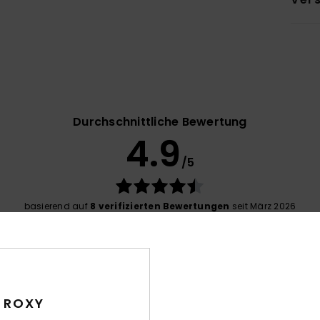
Durchschnittliche Bewertung
4.9
/5
basierend auf
8 verifizierten Bewertungen
seit März 2026
75% unserer Kunden empfehlen dieses Produkt
-Leistungs-Verhältnis
Größe
Mat
4.5
Zu klein
Zu groß
 ROXY