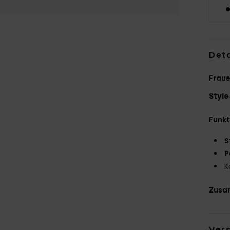
Deta
Fraue
Style
Funk
S
P
K
Zusa
Ver