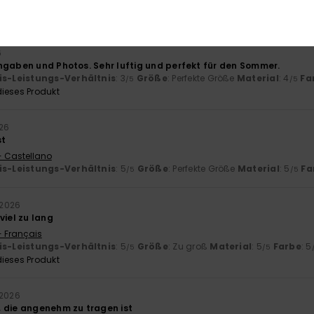
is-Leistungs-Verhältnis
: 4
Größe
: Zu groß
Material
: 5
Farbe
: 5
/5
/5
ieses Produkt
6
ngaben und Photos. Sehr luftig und perfekt für den Sommer.
is-Leistungs-Verhältnis
: 3
Größe
: Perfekte Größe
Material
: 4
Fa
/5
/5
ieses Produkt
026
st
- Castellano
is-Leistungs-Verhältnis
: 5
Größe
: Perfekte Größe
Material
: 5
Fa
/5
/5
l 2026
viel zu lang
- Français
is-Leistungs-Verhältnis
: 5
Größe
: Zu groß
Material
: 5
Farbe
: 5
/5
/5
ieses Produkt
 2026
 die angenehm zu tragen ist