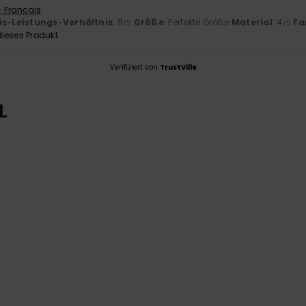
- Français
is-Leistungs-Verhältnis
: 5
Größe
: Perfekte Größe
Material
: 4
Fa
/5
/5
ieses Produkt
Verifiziert von
TrustVille
L