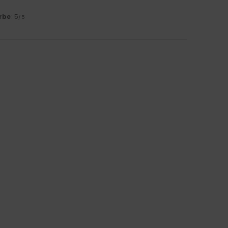
rbe
: 5
/5