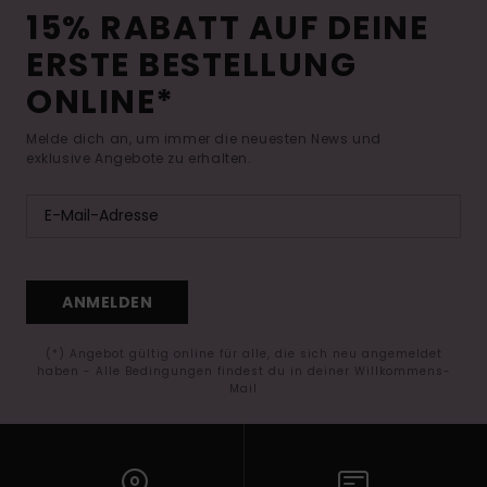
15% RABATT AUF DEINE
ERSTE BESTELLUNG
ONLINE*
Melde dich an, um immer die neuesten News und
exklusive Angebote zu erhalten.
ANMELDEN
(*) Angebot gültig online für alle, die sich neu angemeldet
haben - Alle Bedingungen findest du in deiner Willkommens-
Mail