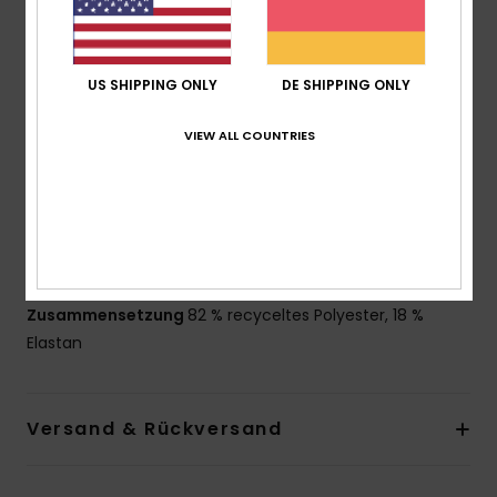
Material:
Weiches, recyceltes und chlorresistentes
Mischgewebe mit Stretch aus Polyester
Schnitt:
Badeanzug
US SHIPPING ONLY
DE SHIPPING ONLY
Hals:
Rundhalsausschnitt
Träger:
Verstellbare Ring- und Schieberiemen
VIEW ALL COUNTRIES
Verschluss:
Fester Knoten am Verschluss hinten
Bedeckung:
Volle Bedeckung
Logo:
ROXY-Plakette aus Gummi
Das Aussehen des Produkts kann je nach Platzierung
des Drucks geringfügig abweichen
Zusammensetzung
82 % recyceltes Polyester, 18 %
Elastan
Versand & Rückversand