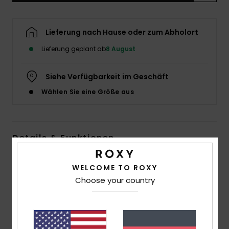
Accessoi
Lieferung nach Hause oder zum Abholort
Schuhe
Lieferung geplant ab
8 August
Fitness
Siehe Verfügbarkeit im Geschäft
Wählen Sie eine Größe aus
Snow
Details & Funktionen
Mädchen 6-16 Lila Badeanzug mit Knoten hinten
WELCOME TO ROXY
Style
ERGX103177
Farbcode
pzb6
Choose your country
Funktionen
Kollektion:
Dreamer-Kollektion