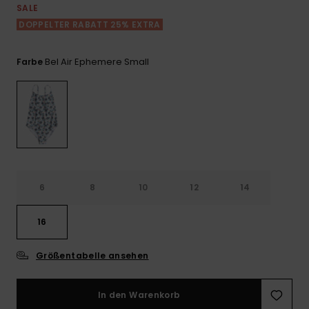
Playsuits
Handsch
SALE
ROXY APP
Schals
DOPPELTER RABATT 25% EXTRA
FAQ
Snow-
Schultas
ansehen
Shorts
Accessoi
Schulbe
WUNSCHLISTE
Hüte & B
Bel Air Ephemere Small
Farbe
Röcke
Accessoi
Sonnenbr
Kleidung Tipps
Wetsuits
Rashgua
6
8
10
12
14
Neopren
Accessoi
16
Swim
Größentabelle ansehen
Kleidung
In den Warenkorb