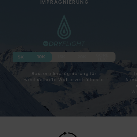
IMPRÄGNIERUNG
Bessere Imprägnierung für
I
wechselhafte Wetterverhältnisse
Atmu
Wi