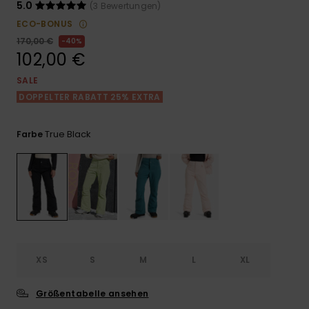
Playsuits
Handsch
5.0
(3 Bewertungen)
ROXY APP
Schals
ECO-BONUS
FAQ
Snow-
Schultas
ansehen
170,00 €
40%
Shorts
Accessoi
Schulbe
102,00 €
WUNSCHLISTE
Hüte & B
SALE
Röcke
Accessoi
DOPPELTER RABATT 25% EXTRA
Sonnenbr
Kleidung Tipps
True Black
Farbe
Wetsuits
Rashgua
Neopren
Accessoi
Swim
XS
S
M
L
XL
Kleidung
Größentabelle ansehen