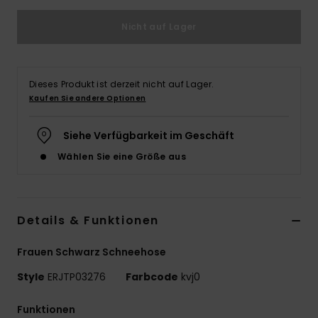
Accessoi
Nicht auf Lager
Schuhe
Dieses Produkt ist derzeit nicht auf Lager.
Kaufen Sie andere Optionen
Fitness
Siehe Verfügbarkeit im Geschäft
Snow
Wählen Sie eine Größe aus
Details & Funktionen
Frauen Schwarz Schneehose
Style
ERJTP03276
Farbcode
kvj0
Funktionen