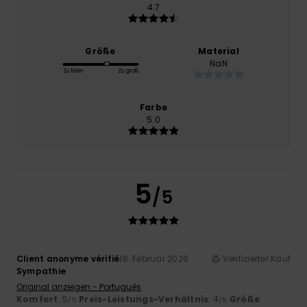
4.7
Größe
Material
NaN
Zu klein
Zu groß
Farbe
5.0
5
/5
Client anonyme vérifié
18. Februar 2026
Verifizierter Kauf
Sympathie
Original anzeigen - Português
Komfort
: 5
Preis-Leistungs-Verhältnis
: 4
Größe
:
/5
/5