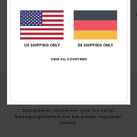
NACHHALTIGKEIT
Hergestellt mit mindestens 75% recycelten
Fasern.* *Die Prozentangabe entspricht dem
Gewicht des recycelten Inhalts im Vergleich
zum Gesamtgewicht des Kleidungsstücks.
US SHIPPING ONLY
DE SHIPPING ONLY
VIEW ALL COUNTRIES
ROXY FITS
TAILORED
Schlankerer, moderner Look mit voller
Bewegungsfreiheit wie bei einem regulären
Schnitt.