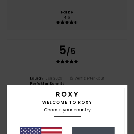
Farbe
4.5
5
/5
Laura
9. Juli 2026
Verifizierter Kauf
Perfekter Schnitt
Original anzeigen - Français
Komfort
: 5
Material
: 5
Farbe
: 5
/5
/5
/5
WELCOME TO ROXY
4
Choose your country
/5