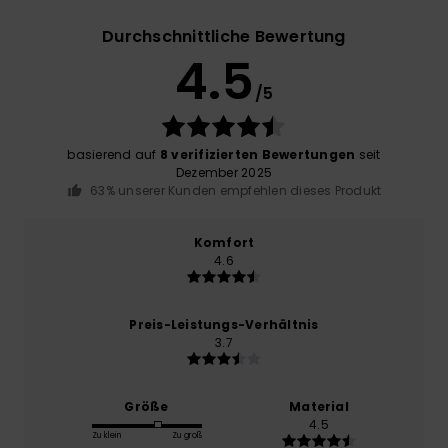
Durchschnittliche Bewertung
4.5
/5
basierend auf
8 verifizierten Bewertungen
seit
Dezember 2025
63% unserer Kunden empfehlen dieses Produkt
Komfort
4.6
Preis-Leistungs-Verhältnis
3.7
Größe
Material
4.5
Zu klein
Zu groß