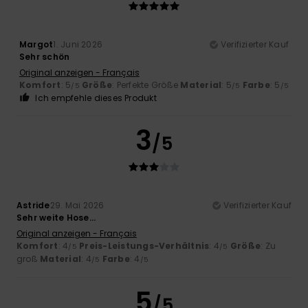
Margot
1. Juni 2026
Verifizierter Kauf
Sehr schön
Original anzeigen - Français
Komfort
: 5
Größe
: Perfekte Größe
Material
: 5
Farbe
: 5
/5
/5
/5
Ich empfehle dieses Produkt
3
/5
Astride
29. Mai 2026
Verifizierter Kauf
Sehr weite Hose…
Original anzeigen - Français
Komfort
: 4
Preis-Leistungs-Verhältnis
: 4
Größe
: Zu
/5
/5
groß
Material
: 4
Farbe
: 4
/5
/5
5
/5