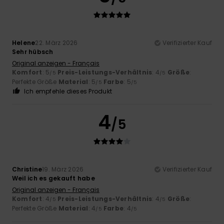
Helene
22. März 2026
Verifizierter Kauf
Sehr hübsch
Original anzeigen - Français
Komfort
: 5
Preis-Leistungs-Verhältnis
: 4
Größe
:
/5
/5
Perfekte Größe
Material
: 5
Farbe
: 5
/5
/5
Ich empfehle dieses Produkt
4
/5
Christine
19. März 2026
Verifizierter Kauf
Weil ich es gekauft habe
Original anzeigen - Français
Komfort
: 4
Preis-Leistungs-Verhältnis
: 4
Größe
:
/5
/5
Perfekte Größe
Material
: 4
Farbe
: 4
/5
/5