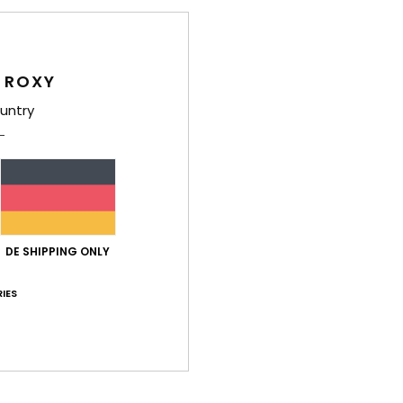
 ROXY
untry
8
1
RECYCLED FIBER
RECYCLED FIBER
Backyard 10K
20K Airdrift
onelle Snow-
Frauen Grün Funktionelle Snow-
Frauen Braun Fu
DE SHIPPING ONLY
Hose
Schneehose
140,00 €
220,00 €
IES
BRANDNEU