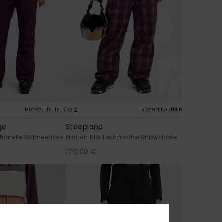
2
RECYCLED FIBER
RECYCLED FIBER
ge
Steepland
ktionelle Schneehose
Frauen Lila Technische Snow-Hose
170,00 €