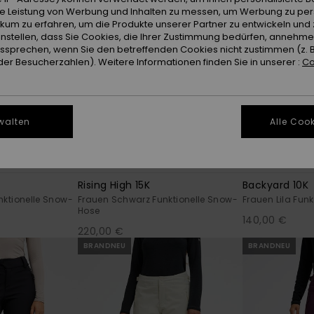
ie Leistung von Werbung und Inhalten zu messen, um Werbung zu per
ikum zu erfahren, um die Produkte unserer Partner zu entwickeln und 
instellen, dass Sie Cookies, die Ihrer Zustimmung bedürfen, annehm
sprechen, wenn Sie den betreffenden Cookies nicht zustimmen (z. 
er Besucherzahlen). Weitere Informationen finden Sie in unserer :
Co
walten
Alle Cook
5
8
RECYCLED FIBER
RECYCLED FIBER
Rising High 15K
Backyard 10K
nktionelle Snow-
Frauen Schwarz Funktionelle Snow-
Frauen Lila Fun
Hose
140,00 €
220,00 €
BRANDNEU
BRANDNEU