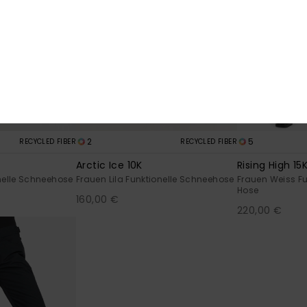
2
5
RECYCLED FIBER
RECYCLED FIBER
Arctic Ice 10K
Rising High 15
onelle Schneehose
Frauen Lila Funktionelle Schneehose
Frauen Weiss Fu
Hose
160,00 €
220,00 €