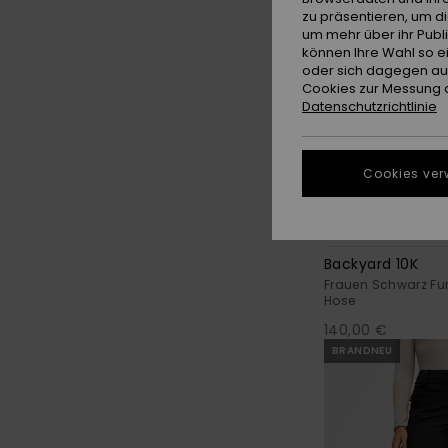
zu präsentieren, um d
um mehr über ihr Publ
können Ihre Wahl so e
oder sich dagegen aus
Cookies zur Messung d
Datenschutzrichtlinie
Cookies ver
8
Backyard 10K
Frauen Schwarz Fu
Hose
140,00 €
BRANDNEU