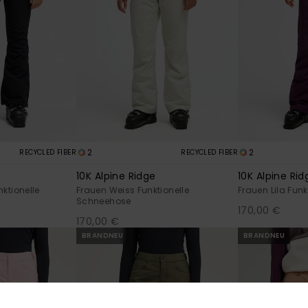
2
2
RECYCLED FIBER
RECYCLED FIBER
10K Alpine Ridge
10K Alpine Rid
ktionelle
Frauen Weiss Funktionelle
Frauen Lila Fun
Schneehose
170,00 €
170,00 €
BRANDNEU
BRANDNEU