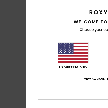
WELCOME TO
Choose your co
8
Backyard 10K
Frauen Rosa Funkti
US SHIPPING ONLY
Hose
140,00 €
VIEW ALL COUNTR
BRANDNEU