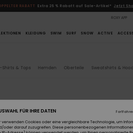
OPPELTER RABATT
Extra 25 % Rabatt auf Sale-Artikel*
Jetzt Sh
ROXY APP
LEKTIONEN
KLEIDUNG
SWIM
SURF
SNOW
ACTIVE
ACCES
-Shirts & Tops
Hemden
Oberteile
Sweatshirts & Hood
BRANDNEU
 AUSWAHL FÜR IHRE DATEN
Fortfahre
r verwenden Cookies oder eine vergleichbare Technologie, um Info
d/oder darauf zuzugreifen. Diese personenbezogenen Informationen
 IP-Adresse) können verwendet werden, um Ihnen personalisierte Be