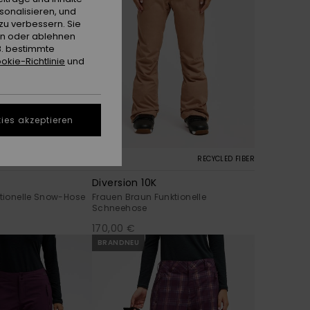
sonalisieren, und
zu verbessern. Sie
en oder ablehnen
B. bestimmte
okie-Richtlinie
und
ies akzeptieren
1
RECYCLED FIBER
RECYCLED FIBER
Diversion 10K
ktionelle Snow-Hose
Frauen Braun Funktionelle
Schneehose
170,00 €
BRANDNEU