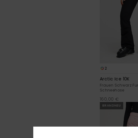
2
Arctic Ice 10K
Frauen Schwarz Fun
Schneehose
160,00 €
BRANDNEU