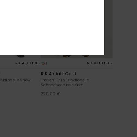
1
RECYCLED FIBER
RECYCLED FIBER
K
10K Airdrift Cord
nktionelle Snow-
Frauen Grün Funktionelle
Schneehose aus Kord
220,00 €