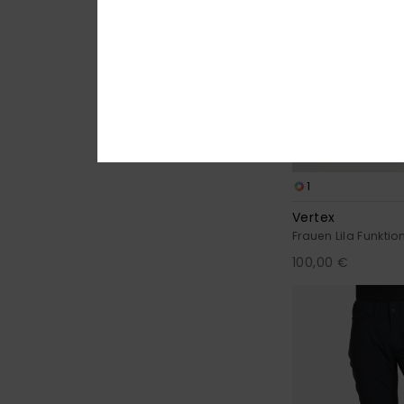
1
Vertex
Frauen Lila Funkti
100,00 €