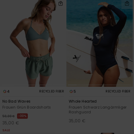
4
5
RECYCLED FIBER
RECYCLED FIBER
No Bad Waves
Whole Hearted
Frauen Grün Boardshorts
Frauen Schwarz Langärmliger
Rashguard
30%
50,00 €
35,00 €
35,00 €
SALE