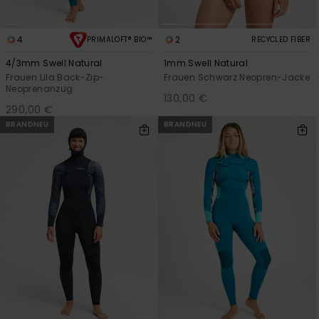
4
2
PRIMALOFT® BIO™
RECYCLED FIBER
4/3mm Swell Natural
1mm Swell Natural
Frauen Lila Back-Zip-
Frauen Schwarz Neopren-Jacke
Neoprenanzug
130,00 €
290,00 €
BRANDNEU
BRANDNEU