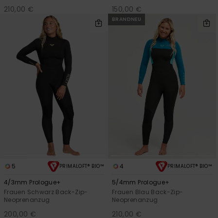
210,00 €
150,00 €
BRANDNEU
5
4
PRIMALOFT® BIO™
PRIMALOFT® BIO™
4/3mm Prologue+
5/4mm Prologue+
Frauen Schwarz Back-Zip-
Frauen Blau Back-Zip-
Neoprenanzug
Neoprenanzug
200,00 €
210,00 €