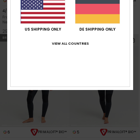
6
2
PRIMALOFT® BIO™
RECYCLED FIBER
4/3 Swell Natural
1mm Swell Natural
Frauen Schwarz Chest-Zip-
Frauen Schwarz Langärmliger
Neoprenanzug
Front-Zip-Springsuit
US SHIPPING ONLY
DE SHIPPING ONLY
290,00 €
150,00 €
BRANDNEU
BRANDNEU
VIEW ALL COUNTRIES
6
5
PRIMALOFT® BIO™
PRIMALOFT® BIO™