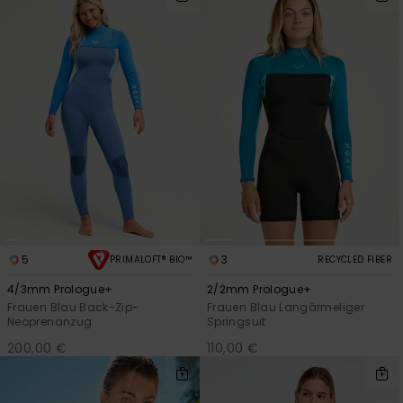
5
3
PRIMALOFT® BIO™
RECYCLED FIBER
4/3mm Prologue+
2/2mm Prologue+
Frauen Blau Back-Zip-
Frauen Blau Langärmeliger
Neoprenanzug
Springsuit
200,00 €
110,00 €