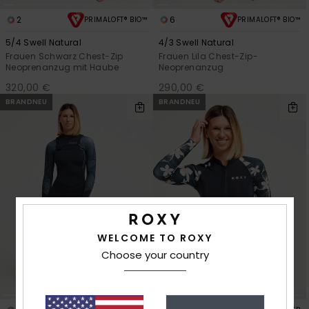
2
6
PRIMALOFT® BIO™
PRIMALOFT® BIO™
5/4 Swell Natural
4/3 Swell Natural
Frauen Schwarz Chest-Zip
Frauen Lila Chest-Zip-
Neoprenanzug mit Haube
Neoprenanzug
320,00 €
290,00 €
BRANDNEU
BRANDNEU
WELCOME TO ROXY
Choose your country