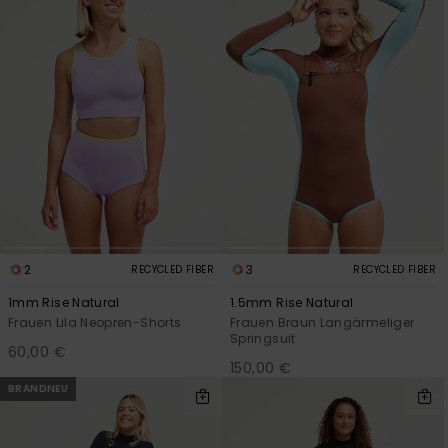
Accessoi
Schuhe
Fitness
Snow
2
3
RECYCLED FIBER
RECYCLED FIBER
1mm Rise Natural
1.5mm Rise Natural
Frauen Lila Neopren-Shorts
Frauen Braun Langärmeliger
Springsuit
60,00 €
150,00 €
BRANDNEU