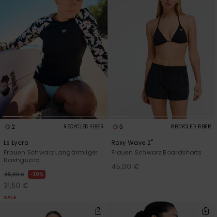
2
6
RECYCLED FIBER
RECYCLED FIBER
Ls Lycra
Roxy Wave 2"
Frauen Schwarz Langärmliger
Frauen Schwarz Boardshorts
Rashguard
45,00 €
30%
45,00 €
31,50 €
SALE