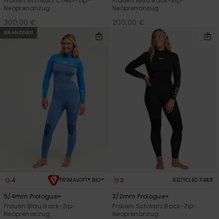
Frauen Schwarz Chest-Zip-
Frauen Blau Back-Zip-
Neoprenanzug
Neoprenanzug
300,00 €
200,00 €
BRANDNEU
4
3
PRIMALOFT® BIO™
RECYCLED FIBER
5/4mm Prologue+
3/2mm Prologue+
Frauen Blau Back-Zip-
Frauen Schwarz Back-Zip-
Neoprenanzug
Neoprenanzug