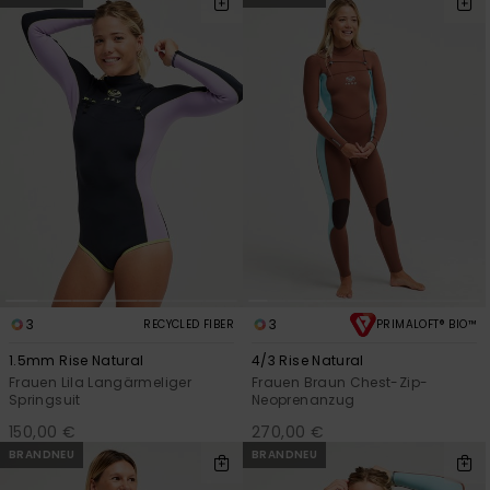
Playsuits
Handsch
ROXY APP
Schals
FAQ
Snow-
Schultas
ansehen
Shorts
Accessoi
Schulbe
WUNSCHLISTE
Hüte & B
Röcke
Accessoi
Sonnenbr
Kleidung Tipps
Wetsuits
Rashgua
Neopren
3
3
RECYCLED FIBER
PRIMALOFT® BIO™
Accessoi
1.5mm Rise Natural
4/3 Rise Natural
Frauen Lila Langärmeliger
Frauen Braun Chest-Zip-
Swim
Springsuit
Neoprenanzug
150,00 €
270,00 €
BRANDNEU
BRANDNEU
Kleidung