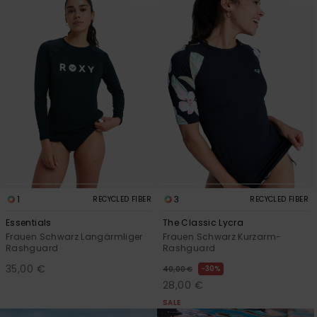
1
3
RECYCLED FIBER
RECYCLED FIBER
Essentials
The Classic Lycra
Frauen Schwarz Langärmliger
Frauen Schwarz Kurzarm-
Rashguard
Rashguard
35,00 €
30%
40,00 €
28,00 €
SALE