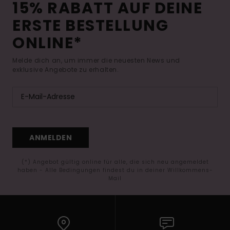
15% RABATT AUF DEINE
ERSTE BESTELLUNG
ONLINE*
Melde dich an, um immer die neuesten News und
exklusive Angebote zu erhalten.
ANMELDEN
(*) Angebot gültig online für alle, die sich neu angemeldet
haben - Alle Bedingungen findest du in deiner Willkommens-
Mail