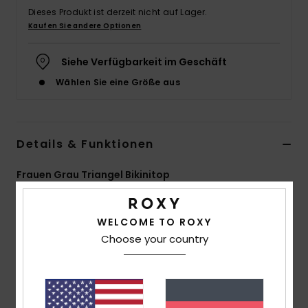
Dieses Produkt ist derzeit nicht auf Lager.
Accessoi
Kaufen Sie andere Optionen
Schuhe
Siehe Verfügbarkeit im Geschäft
Wählen Sie eine Größe aus
Fitness
Snow
Details & Funktionen
Frauen Grau Triangel Bikinitop
Style
ERJX305214
Farbcode
bym0
WELCOME TO ROXY
Funktionen
Choose your country
Kollektion:
„Current Coolness"-Kollektion
Material:
Weicher, recycelter, texturierter und
widerstandsfähiger Jacquard-Stoff aus Nylon mit