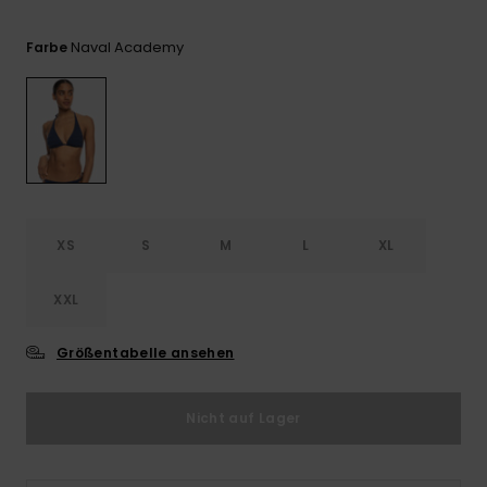
Playsuits
Handsch
ROXY APP
Schals
FAQ
Snow-
Schultas
Naval Academy
Farbe
ansehen
Shorts
Accessoi
Schulbe
WUNSCHLISTE
Hüte & B
Röcke
Accessoi
Sonnenbr
Kleidung Tipps
Wetsuits
XS
S
M
L
XL
Rashgua
XXL
Neopren
Accessoi
Größentabelle ansehen
Swim
Nicht auf Lager
Kleidung