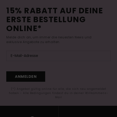
15% RABATT AUF DEINE
ERSTE BESTELLUNG
ONLINE*
Melde dich an, um immer die neuesten News und
exklusive Angebote zu erhalten.
ANMELDEN
(*) Angebot gültig online für alle, die sich neu angemeldet
haben - Alle Bedingungen findest du in deiner Willkommens-
Mail