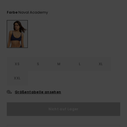
Playsuits
Handsch
ROXY APP
Schals
FAQ
Snow-
Schultas
Naval Academy
Farbe
ansehen
Shorts
Accessoi
Schulbe
WUNSCHLISTE
Hüte & B
Röcke
Accessoi
Sonnenbr
Kleidung Tipps
Wetsuits
XS
S
M
L
XL
Rashgua
XXL
Neopren
Accessoi
Größentabelle ansehen
Swim
Nicht auf Lager
Kleidung