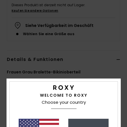
Dieses Produkt ist derzeit nicht auf Lager.
Accessoi
Kaufen Sie andere Optionen
Schuhe
Siehe Verfügbarkeit im Geschäft
Wählen Sie eine Größe aus
Fitness
Snow
Details & Funktionen
Frauen Grau Bralette-Bikinioberteil
Style
ERJX305215
Farbcode
bym0
Funktionen
WELCOME TO ROXY
Choose your country
Kollektion:
„Current Coolness"-Kollektion
Material:
Weicher, recycelter, texturierter und
widerstandsfähiger Jacquard-Stoff aus Nylon mit