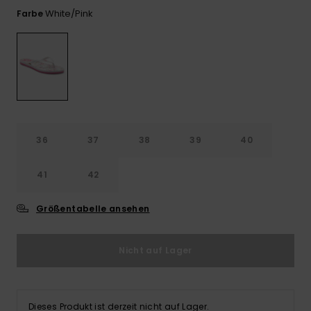
Playsuits
Handsch
White/pink
Farbe
ROXY APP
Schals
FAQ
Snow-
Schultas
ansehen
Shorts
Accessoi
Schulbe
WUNSCHLISTE
Hüte & B
Röcke
Accessoi
Sonnenbr
Kleidung Tipps
Wetsuits
36
37
38
39
40
41
42
Rashgua
Neopren
Accessoi
Größentabelle ansehen
Swim
Nicht auf Lager
Kleidung
Dieses Produkt ist derzeit nicht auf Lager.