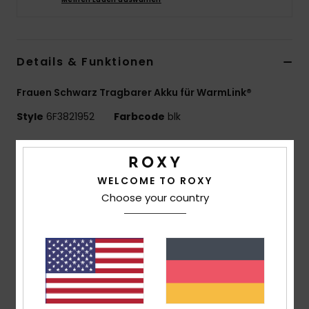
Accessoi
Details & Funktionen
Schuhe
Frauen Schwarz Tragbarer Akku für WarmLink®
Fitness
Style
6F3821952
Farbcode
blk
Snow
Funktionen
Akku mit 10.000 mAh
WELCOME TO ROXY
2 universelle USB-Anschlüsse
Choose your country
Kompaktes und dünnes Design für Tragbarkeit
USB-C-Kabel, um die Batterie zu laden
LED-Anzeige zur Anzeige des Ladezustands
Robustes Kunststoffgehäuse
Zusammensetzung
90 % Kunststoff, 10 %