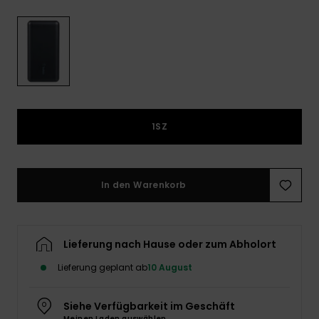
Playsuits
Handsch
ROXY APP
Schals
FAQ
Snow-
Schultas
ansehen
Shorts
Accessoi
Schulbe
WUNSCHLISTE
Hüte & B
Röcke
Accessoi
Sonnenbr
1SZ
Kleidung Tipps
Wetsuits
Rashgua
In den Warenkorb
Neopren
Accessoi
Lieferung nach Hause oder zum Abholort
Swim
Lieferung geplant ab
10 August
Kleidung
Siehe Verfügbarkeit im Geschäft
Meinen Laden auswählen