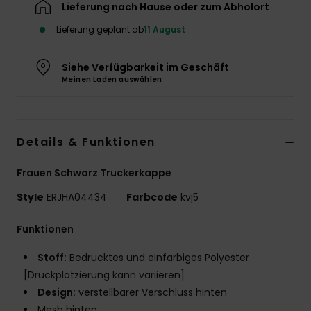
Lieferung nach Hause oder zum Abholort
Accessoi
Lieferung geplant ab
11 August
Schuhe
Siehe Verfügbarkeit im Geschäft
Meinen Laden auswählen
Fitness
Details & Funktionen
Snow
Frauen Schwarz Truckerkappe
Style
ERJHA04434
Farbcode
kvj5
Funktionen
Stoff:
Bedrucktes und einfarbiges Polyester
[Druckplatzierung kann variieren]
Design:
verstellbarer Verschluss hinten
Mesh hinten