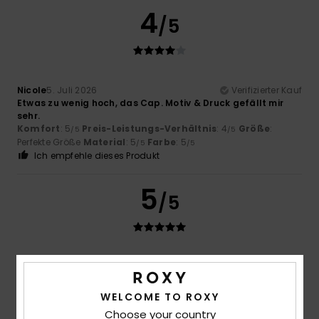
4
/5
Nicole
5. Juli 2026
Verifizierter Kauf
Etwas zu wenig hoch, das Cap. Motiv & Druck gefällt mir
sehr.
Komfort
: 5
Preis-Leistungs-Verhältnis
: 4
Größe
:
/5
/5
Perfekte Größe
Material
: 5
Farbe
: 5
/5
/5
Ich empfehle dieses Produkt
5
/5
Kris
2. Juni 2026
Verifizierter Kauf
Das gefällt mir sehr gut
Original anzeigen - Castellano
WELCOME TO ROXY
Komfort
: 5
Preis-Leistungs-Verhältnis
: 5
Größe
: Zu
/5
/5
Choose your country