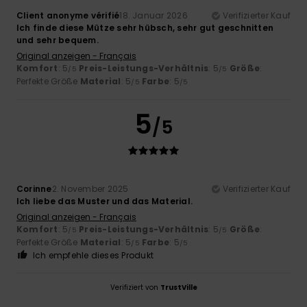
Client anonyme vérifié
18. Januar 2026
Verifizierter Kauf
Ich finde diese Mütze sehr hübsch, sehr gut geschnitten
und sehr bequem.
Original anzeigen - Français
Komfort
: 5
Preis-Leistungs-Verhältnis
: 5
Größe
:
/5
/5
Perfekte Größe
Material
: 5
Farbe
: 5
/5
/5
5
/5
Corinne
2. November 2025
Verifizierter Kauf
Ich liebe das Muster und das Material.
Original anzeigen - Français
Komfort
: 5
Preis-Leistungs-Verhältnis
: 5
Größe
:
/5
/5
Perfekte Größe
Material
: 5
Farbe
: 5
/5
/5
Ich empfehle dieses Produkt
Verifiziert von
TrustVille