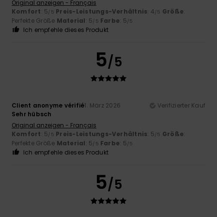
Original anzeigen - Français
Komfort
: 5
Preis-Leistungs-Verhältnis
: 4
Größe
:
/5
/5
Perfekte Größe
Material
: 5
Farbe
: 5
/5
/5
Ich empfehle dieses Produkt
5
/5
Client anonyme vérifié
1. März 2026
Verifizierter Kauf
Sehr hübsch
Original anzeigen - Français
Komfort
: 5
Preis-Leistungs-Verhältnis
: 5
Größe
:
/5
/5
Perfekte Größe
Material
: 5
Farbe
: 5
/5
/5
Ich empfehle dieses Produkt
5
/5