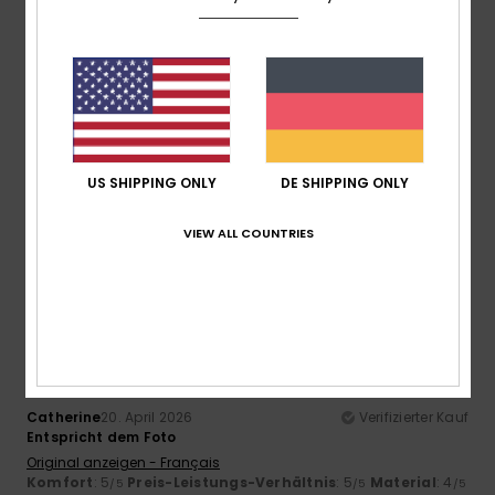
groß
Material
: 5
Farbe
: 5
/5
/5
5
/5
Vazquez Sanchez
19. Mai 2026
Verifizierter Kauf
US SHIPPING ONLY
DE SHIPPING ONLY
Immer ein Ja zu den Roxy-Trucker-Caps
Original anzeigen - Castellano
VIEW ALL COUNTRIES
Komfort
: 5
Größe
: Zu groß
Material
: 5
Farbe
: 5
/5
/5
/5
5
/5
Catherine
20. April 2026
Verifizierter Kauf
Entspricht dem Foto
Original anzeigen - Français
Komfort
: 5
Preis-Leistungs-Verhältnis
: 5
Material
: 4
/5
/5
/5