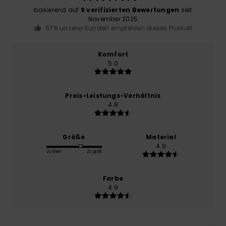
basierend auf
9 verifizierten Bewertungen
seit
November 2025
67% unserer Kunden empfehlen dieses Produkt
Komfort
5.0
Preis-Leistungs-Verhältnis
4.8
Größe
Material
4.9
Zu klein
Zu groß
Farbe
4.9