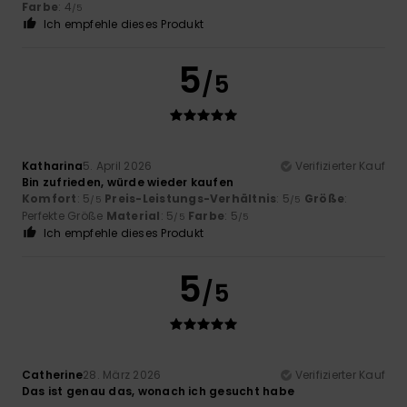
Farbe
: 4
/5
Ich empfehle dieses Produkt
5
/5
Katharina
5. April 2026
Verifizierter Kauf
Bin zufrieden, würde wieder kaufen
Komfort
: 5
Preis-Leistungs-Verhältnis
: 5
Größe
:
/5
/5
Perfekte Größe
Material
: 5
Farbe
: 5
/5
/5
Ich empfehle dieses Produkt
5
/5
Catherine
28. März 2026
Verifizierter Kauf
Das ist genau das, wonach ich gesucht habe