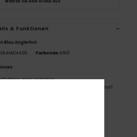
Wählen Sie eine Größe aus
ils & Funktionen
n Blau Anglerhut
ERJHA04406
Farbcode
bfb0
tionen
ollektion:
Atlas-Kollektion
toff:
Bedruckter/einfarbiger Baumwoll-Canvas-Stoff
isier:
Breiter Schirm
röße:
S/M = 56 cm Ø
/L = 58 cm Ø
randing:
Roxy-Stickerei
ndere Features:
Wendbar