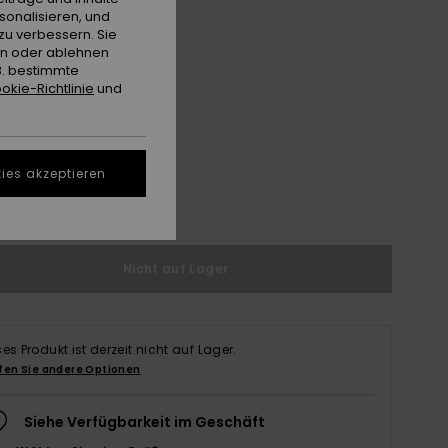
sonalisieren, und
zu verbessern. Sie
en oder ablehnen
B. bestimmte
okie-Richtlinie
und
M
M/L
ies akzeptieren
ößentabelle ansehen
Nicht auf Lager
ses Produkt ist derzeit nicht auf Lager.
fen Sie andere Optionen
Siehe Verfügbarkeit im Geschäft