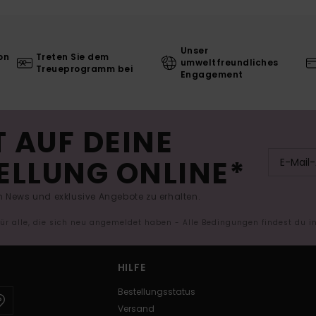
Unser
on
Treten Sie dem
umweltfreundliches
Treueprogramm bei
Engagement
 AUF DEINE
ELLUNG ONLINE*
 News und exklusive Angebote zu erhalten.
 für alle, die sich neu angemeldet haben - Alle Bedingungen findest du 
HILFE
Bestellungsstatus
Versand