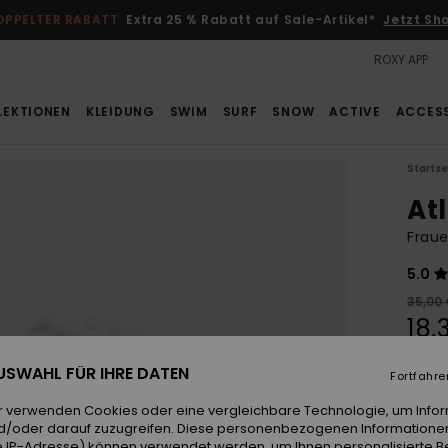
OPPELTER RABATT
Extra 25 % Rabatt auf Sale-Artikel*
Jetzt Sh
ROXY APP
LEKTIONEN
KLEIDUNG
SWIM
SURF
SNOW
ACTIVE
ACCES
Startse
At
Fraue
5.0
35,00
18,
SALE
 AUSWAHL FÜR IHRE DATEN
Fortfahre
DOPPE
r verwenden Cookies oder eine vergleichbare Technologie, um Info
d/oder darauf zuzugreifen. Diese personenbezogenen Informationen
Farb
 IP-Adresse) können verwendet werden, um Ihnen personalisierte Be