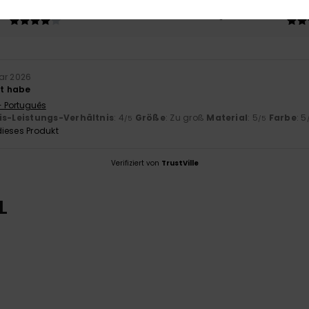
4.0
Zu klein
Zu groß
ar 2026
bt habe
- Português
is-Leistungs-Verhältnis
: 4
Größe
: Zu groß
Material
: 5
Farbe
: 5
/5
/5
ieses Produkt
Verifiziert von
TrustVille
L