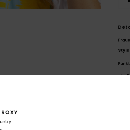
Deta
Fraue
Style
Funk
K
S
V
G
M
 ROXY
B
A
untry