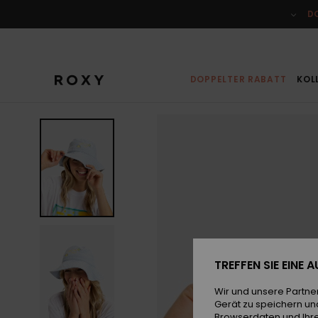
Direkt
zur
D
Produktinformation
springen
DOPPELTER RABATT
KOL
TREFFEN SIE EINE
Wir und unsere Partne
Gerät zu speichern un
Browserdaten und Ihre