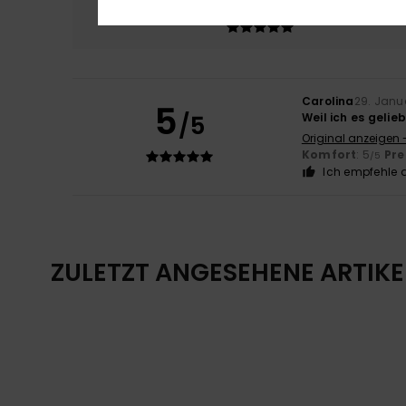
5.0
Carolina
29. Janu
5
/5
Weil ich es gelie
Original anzeigen 
Komfort
: 5
Pre
/5
Ich empfehle d
ZULETZT ANGESEHENE ARTIKE