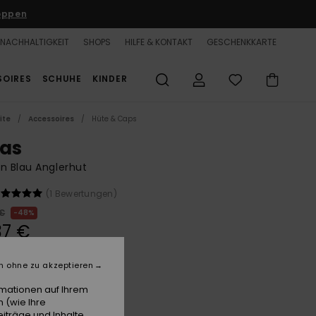
oppen
NACHHALTIGKEIT
SHOPS
HILFE & KONTAKT
GESCHENKKARTE
SOIRES
SCHUHE
KINDER
ite
Accessoires
Hüte & Caps
las
n Blau Anglerhut
(1 Bewertungen)
 €
48%
37 €
n ohne zu akzeptieren
LTER RABATT 25% EXTRA
rmationen auf Ihrem
 (wie Ihre
Skyway
e
iträge und Inhalte