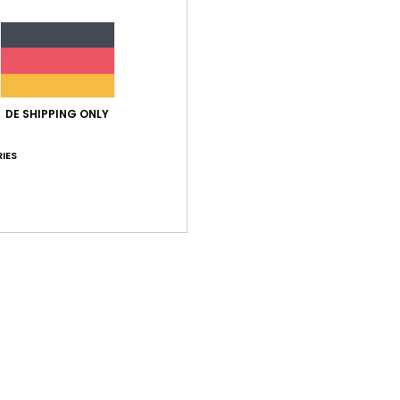
Zusa
Ver
DE SHIPPING ONLY
IES
Durchschnittliche Bewertung
5.0
/5
basierend auf
1 verifizierten Bewertungen
seit Januar 2026
100% unserer Kunden empfehlen dieses Produkt
-Leistungs-Verhältnis
Größe
Mat