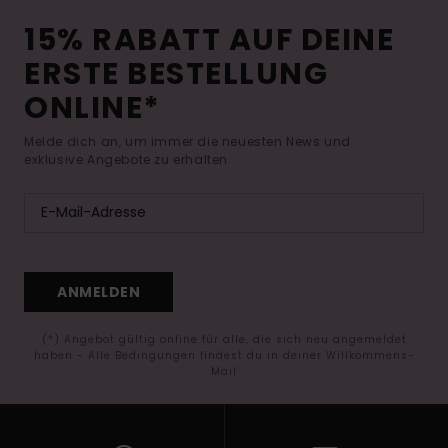
15% RABATT AUF DEINE
ERSTE BESTELLUNG
ONLINE*
Melde dich an, um immer die neuesten News und
exklusive Angebote zu erhalten.
ANMELDEN
(*) Angebot gültig online für alle, die sich neu angemeldet
haben - Alle Bedingungen findest du in deiner Willkommens-
Mail