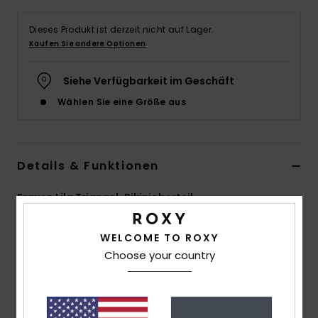
Accessoi
Dieses Produkt ist derzeit nicht auf Lager.
Kaufen Sie andere Optionen
Schuhe
Siehe Verfügbarkeit im Geschäft
Wählen Sie eine Größe aus
Fitness
Snow
Details & Funktionen
Frauen Lila Triangel-Bikinioberteil
Style
ERJX305425
Farbcode
ppm0
WELCOME TO ROXY
Choose your country
Funktionen
Kollektion:
Aruba-Kollektion
Material:
Weiches, robustes, recyceltes,