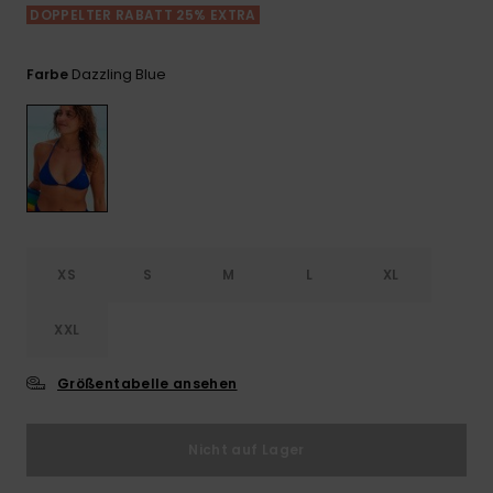
Playsuits
Handsch
DOPPELTER RABATT 25% EXTRA
ROXY APP
Schals
FAQ
Snow-
Schultas
ansehen
Shorts
Accessoi
Schulbe
Dazzling Blue
Farbe
WUNSCHLISTE
Hüte & B
Röcke
Accessoi
Sonnenbr
Kleidung Tipps
Wetsuits
XS
S
M
L
XL
Rashgua
Neopren
Accessoi
XXL
Größentabelle ansehen
Swim
Nicht auf Lager
Kleidung