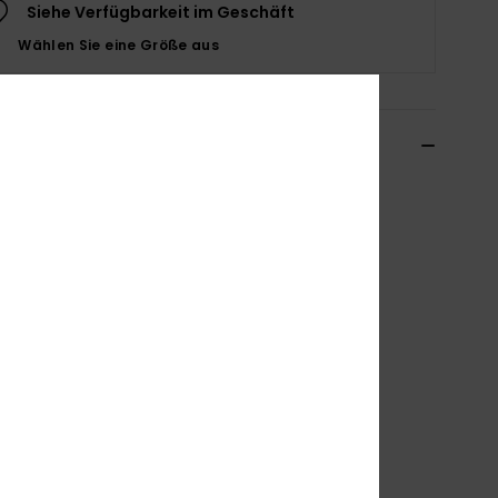
Siehe Verfügbarkeit im Geschäft
Wählen Sie eine Größe aus
ils & Funktionen
n Lila Bralette-Bikinioberteil
ERJX305481
Farbcode
ppm5
tionen
ollektion:
Fresco Tile-Kollektion
toff:
Weich, recycelt, widerstandsfähig
orm:
Bralette-Form
ragen:
V-Ausschnitt
nterstützung:
Reguläre Unterstützung
olsterung:
herausnehmbare Polsterung
iemen:
Verstellbare Träger zum Verschieben