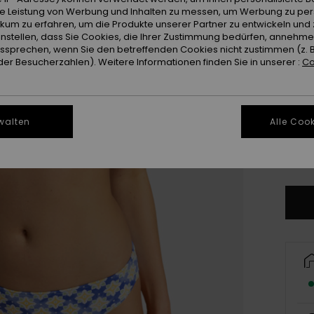
Farb
ie Leistung von Werbung und Inhalten zu messen, um Werbung zu per
ikum zu erfahren, um die Produkte unserer Partner zu entwickeln und 
instellen, dass Sie Cookies, die Ihrer Zustimmung bedürfen, annehm
sprechen, wenn Sie den betreffenden Cookies nicht zustimmen (z. 
er Besucherzahlen). Weitere Informationen finden Sie in unserer :
Co
walten
Alle Cook
X
Gr