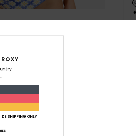
Deta
Fraue
 ROXY
Style
untry
Funk
K
S
F
K
DE SHIPPING ONLY
U
P
IES
R