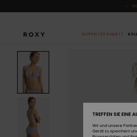
Direkt
zur
D
Produktinformation
springen
DOPPELTER RABATT
KOL
TREFFEN SIE EINE
Wir und unsere Partne
Gerät zu speichern un
Browserdaten und Ihre