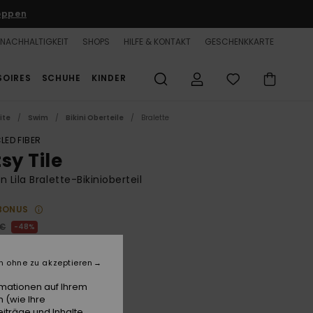
oppen
NACHHALTIGKEIT
SHOPS
HILFE & KONTAKT
GESCHENKKARTE
SOIRES
SCHUHE
KINDER
ite
Swim
Bikini Oberteile
Bralette
LED FIBER
sy Tile
n Lila Bralette-Bikinioberteil
BONUS
 €
48%
20 €
n ohne zu akzeptieren
LTER RABATT 25% EXTRA
rmationen auf Ihrem
 (wie Ihre
iträge und Inhalte