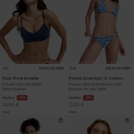
1
3
RECYCLED FIBER
RECYCLED FIBER
Roxy Shine Bralette
Printed Essentials TS Classic
Frauen Blau Bralette-
Frauen Blau Bikinihose zum
Bikinioberteil
Binden an der Seite
30%
30%
35,00 €
30,00 €
24,50 €
21,00 €
SALE
SALE