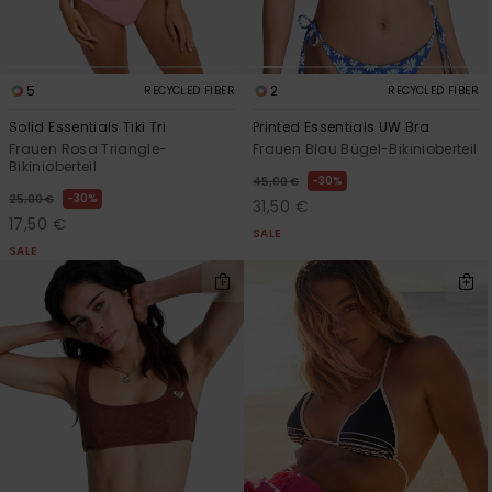
5
2
RECYCLED FIBER
RECYCLED FIBER
Solid Essentials Tiki Tri
Printed Essentials UW Bra
Frauen Rosa Triangle-
Frauen Blau Bügel-Bikinioberteil
Bikinioberteil
30%
45,00 €
30%
25,00 €
31,50 €
17,50 €
SALE
SALE