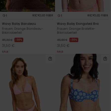
1
1
RECYCLED FIBER
RECYCLED FIBER
Wavy Baby Bandeau
Wavy Baby Elongated Bra
Frauen Orange Bandeau-
Frauen Orange Bralette-
Bikinioberteil
Bikinioberteil
30%
30%
45,00 €
45,00 €
31,50 €
31,50 €
SALE
SALE