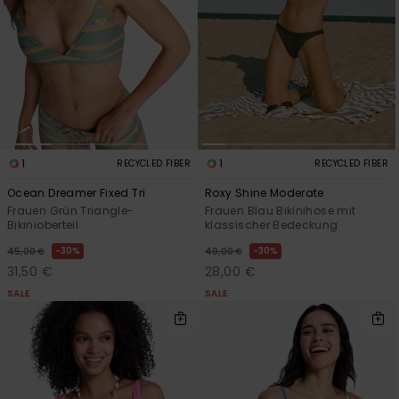
Playsuits
Handsch
ROXY APP
Schals
FAQ
Snow-
Schultas
ansehen
Shorts
Accessoi
Schulbe
WUNSCHLISTE
Hüte & B
Röcke
Accessoi
Sonnenbr
Kleidung Tipps
1
1
RECYCLED FIBER
RECYCLED FIBER
Wetsuits
Ocean Dreamer Fixed Tri
Roxy Shine Moderate
Frauen Grün Triangle-
Frauen Blau Bikinihose mit
Bikinioberteil
klassischer Bedeckung
Rashgua
Neopren
30%
30%
45,00 €
40,00 €
Accessoi
31,50 €
28,00 €
SALE
SALE
Swim
Kleidung