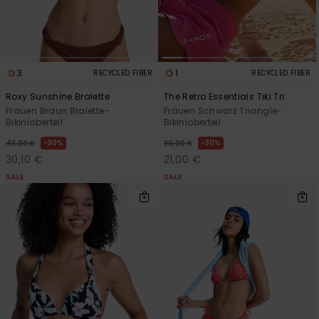
3
1
RECYCLED FIBER
RECYCLED FIBER
Roxy Sunshine Bralette
The Retro Essentials Tiki Tri
Frauen Braun Bralette-
Frauen Schwarz Triangle-
Bikinioberteil
Bikinioberteil
30%
30%
43,00 €
30,00 €
30,10 €
21,00 €
SALE
SALE