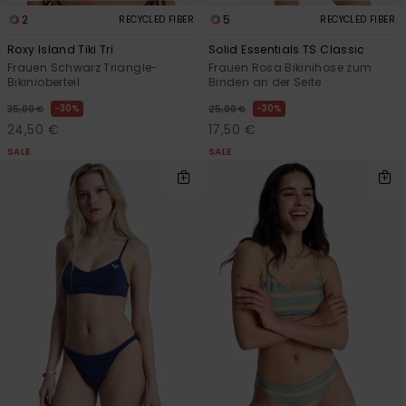
2
5
RECYCLED FIBER
RECYCLED FIBER
Roxy Island Tiki Tri
Solid Essentials TS Classic
Frauen Schwarz Triangle-
Frauen Rosa Bikinihose zum
Bikinioberteil
Binden an der Seite
30%
30%
35,00 €
25,00 €
24,50 €
17,50 €
SALE
SALE