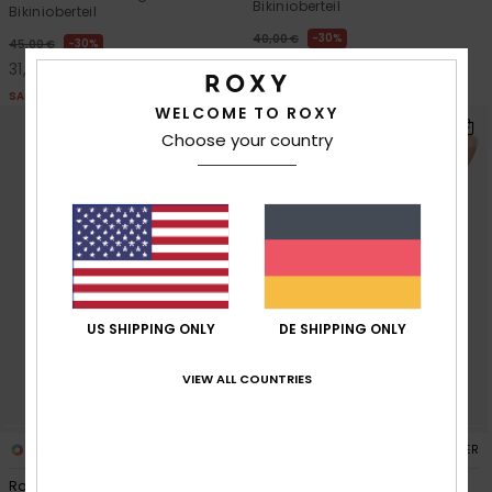
Bikinioberteil
Bikinioberteil
30%
40,00 €
30%
45,00 €
28,00 €
31,50 €
SALE
SALE
WELCOME TO ROXY
Choose your country
US SHIPPING ONLY
DE SHIPPING ONLY
VIEW ALL COUNTRIES
1
1
RECYCLED FIBER
RECYCLED FIBER
Roxy Paradise Cheeky
Beachside Bohemia Hipster