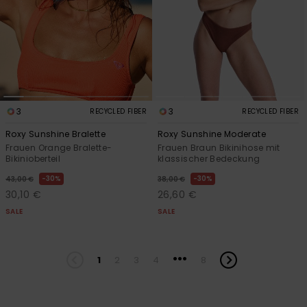
3
3
RECYCLED FIBER
RECYCLED FIBER
Roxy Sunshine Bralette
Roxy Sunshine Moderate
Frauen Orange Bralette-
Frauen Braun Bikinihose mit
Bikinioberteil
klassischer Bedeckung
30%
30%
43,00 €
38,00 €
30,10 €
26,60 €
SALE
SALE
...
1
2
3
4
8