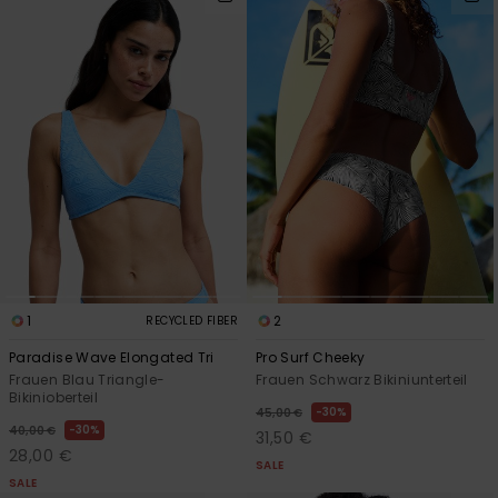
1
2
RECYCLED FIBER
Paradise Wave Elongated Tri
Pro Surf Cheeky
Frauen Blau Triangle-
Frauen Schwarz Bikiniunterteil
Bikinioberteil
30%
45,00 €
30%
40,00 €
31,50 €
28,00 €
SALE
SALE