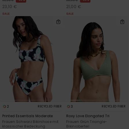
33,00 €
30,00 €
23,10 €
21,00 €
SALE
SALE
2
3
RECYCLED FIBER
RECYCLED FIBER
Printed Essentials Moderate
Roxy Love Elongated Tri
Frauen Schwarz Bikinihose mit
Frauen Grün Triangle-
klassischer Bedeckung
Bikinioberteil