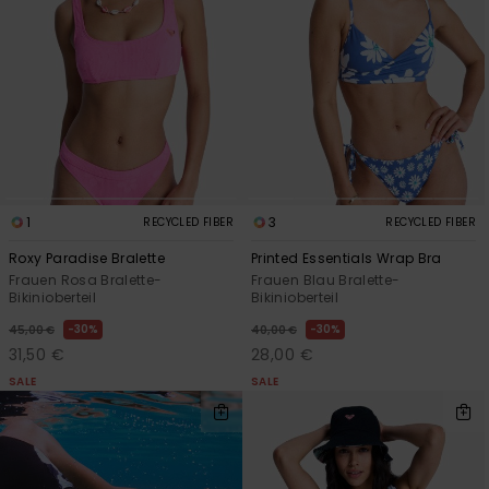
Accessoi
Schuhe
Fitness
1
3
RECYCLED FIBER
RECYCLED FIBER
Snow
Roxy Paradise Bralette
Printed Essentials Wrap Bra
Frauen Rosa Bralette-
Frauen Blau Bralette-
Bikinioberteil
Bikinioberteil
30%
30%
45,00 €
40,00 €
31,50 €
28,00 €
SALE
SALE