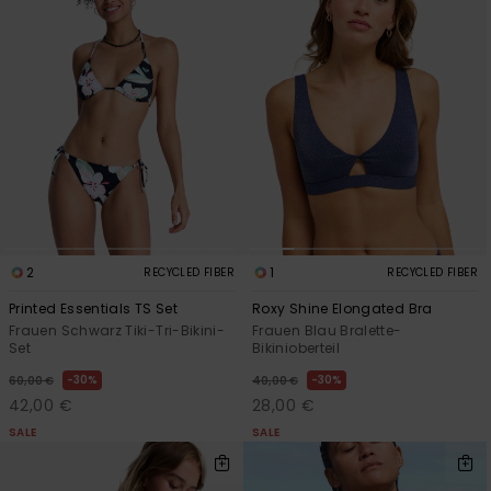
2
1
RECYCLED FIBER
RECYCLED FIBER
Printed Essentials TS Set
Roxy Shine Elongated Bra
Frauen Schwarz Tiki-Tri-Bikini-
Frauen Blau Bralette-
Set
Bikinioberteil
30%
30%
60,00 €
40,00 €
42,00 €
28,00 €
SALE
SALE