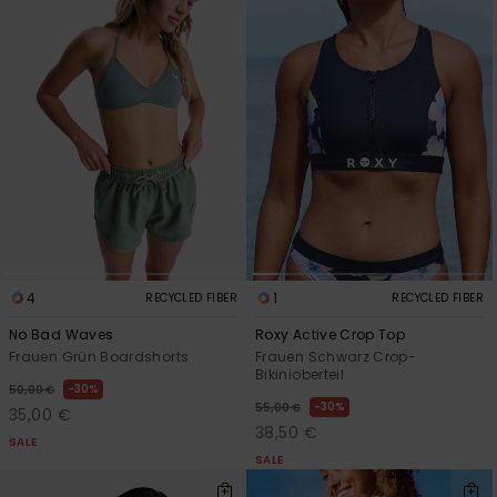
4
1
RECYCLED FIBER
RECYCLED FIBER
No Bad Waves
Roxy Active Crop Top
Frauen Grün Boardshorts
Frauen Schwarz Crop-
Bikinioberteil
30%
50,00 €
30%
55,00 €
35,00 €
38,50 €
SALE
SALE