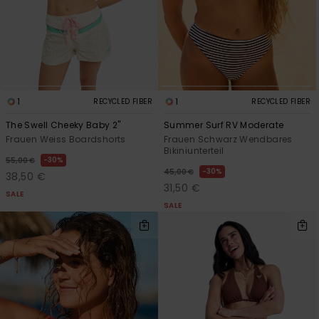
1
1
RECYCLED FIBER
RECYCLED FIBER
The Swell Cheeky Baby 2"
Summer Surf RV Moderate
Frauen Weiss Boardshorts
Frauen Schwarz Wendbares
Bikiniunterteil
30%
55,00 €
30%
45,00 €
38,50 €
31,50 €
SALE
SALE