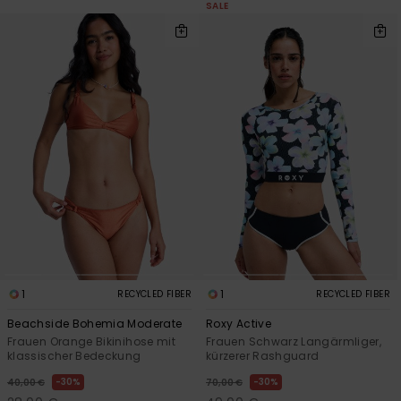
SALE
1
1
RECYCLED FIBER
RECYCLED FIBER
Beachside Bohemia Moderate
Roxy Active
Frauen Orange Bikinihose mit
Frauen Schwarz Langärmliger,
klassischer Bedeckung
kürzerer Rashguard
30%
30%
40,00 €
70,00 €