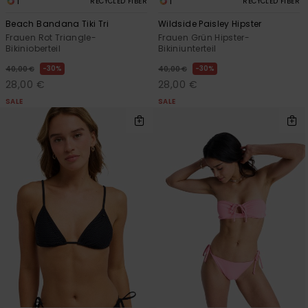
1
1
RECYCLED FIBER
RECYCLED FIBER
Beach Bandana Tiki Tri
Wildside Paisley Hipster
Frauen Rot Triangle-
Frauen Grün Hipster-
Bikinioberteil
Bikiniunterteil
30%
30%
40,00 €
40,00 €
28,00 €
28,00 €
SALE
SALE