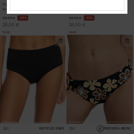
Frauen Rosa Bikinihose mit
Frauen Orange Hipster-
knapper Bedeckung
Bikiniunterteil
30%
30%
40,00 €
40,00 €
28,00 €
28,00 €
SALE
SALE
1
1
RECYCLED FIBER
PERIODEN-BIKINI