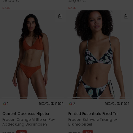
28,00 €
49,00 €
SALE
SALE
1
2
RECYCLED FIBER
RECYCLED FIBER
Current Coolness Hipster
Printed Essentials Fixed Tri
Frauen Orange Mittleren Po-
Frauen Schwarz Triangle-
Abdeckung Bikinihosen
Bikinioberteil
30%
30%