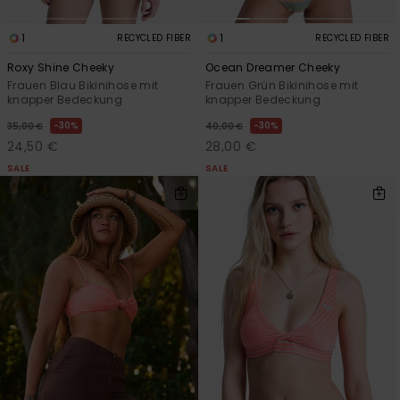
1
1
RECYCLED FIBER
RECYCLED FIBER
Roxy Shine Cheeky
Ocean Dreamer Cheeky
Frauen Blau Bikinihose mit
Frauen Grün Bikinihose mit
knapper Bedeckung
knapper Bedeckung
30%
30%
35,00 €
40,00 €
24,50 €
28,00 €
SALE
SALE