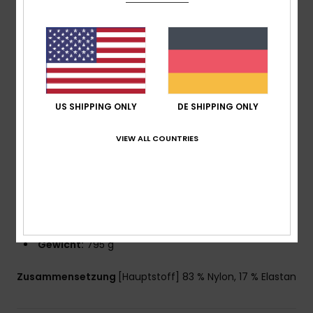
GBS-Nähte (verklebt und blindvernäht) für
maximale Flexibilität und minimalen Wassereintritt
Reißverschluss am Rücken mit dem YKK®-
Plastikreißverschluss #10
Verstellbares Hydrowrap Halsverschlusssystem um
eintretendes Wasser zu verhindern
Supratex Kniepolsterung, haltbar, leicht und flexibel
US SHIPPING ONLY
DE SHIPPING ONLY
Geeignet für Wassertemperaturen zwischen 11°C -
VIEW ALL COUNTRIES
14°C
Das ist nur eine Orientierung:
Wetter,
Kälteempfindlichkeit und Bedingungen an deinem
Homebreak beeinflussen die Temperaturen und
welche Ausrüstung nötig ist
Entwässerungslöcher
Gewicht:
795 g
Zusammensetzung
[Hauptstoff] 83 % Nylon, 17 % Elastan