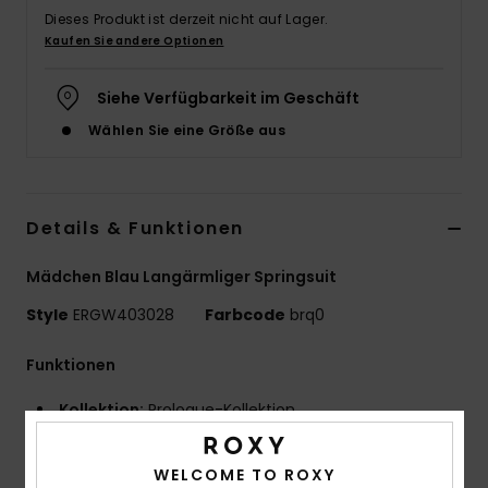
Dieses Produkt ist derzeit nicht auf Lager.
Accessoi
Kaufen Sie andere Optionen
Schuhe
Siehe Verfügbarkeit im Geschäft
Wählen Sie eine Größe aus
Fitness
Snow
Details & Funktionen
Mädchen Blau Langärmliger Springsuit
Style
ERGW403028
Farbcode
brq0
Funktionen
Kollektion:
Prologue-Kollektion
Material:
Neopren an Torso und Beinen
Hyperstretch 3.0 an den Armen und vorne unten an
WELCOME TO ROXY