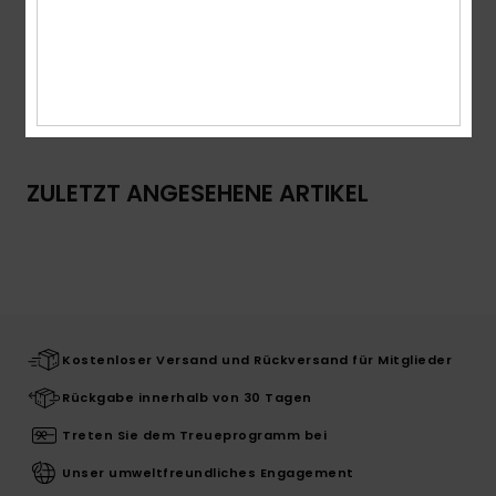
Zusammensetzung
100 % Papier
Versand & Rückversand
ZULETZT ANGESEHENE ARTIKEL
Kostenloser Versand und Rückversand für Mitglieder
Rückgabe innerhalb von 30 Tagen
Treten Sie dem Treueprogramm bei
Unser umweltfreundliches Engagement