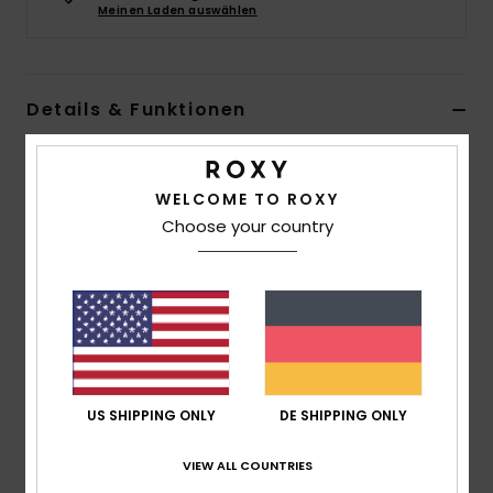
Meinen Laden auswählen
Accessoi
Schuhe
Details & Funktionen
Frauen Beige Kleiner Rucksack
Fitness
Style
ERJBP04735
Farbcode
yef0
WELCOME TO ROXY
Choose your country
Snow
Funktionen
Material:
Canvas-Stoff aus Baumwolle und Papier-
Stroh
Fächer:
1 Hauptfach mit Reißverschluss
Riemen:
verstellbare Schulterriemen
Dimensionen:
42 [H] x 31 [B] x 16 [T] cm
US SHIPPING ONLY
DE SHIPPING ONLY
Volumen:
21 L Fassungsvermögen
Logo:
ROXY-Metallplakette
VIEW ALL COUNTRIES