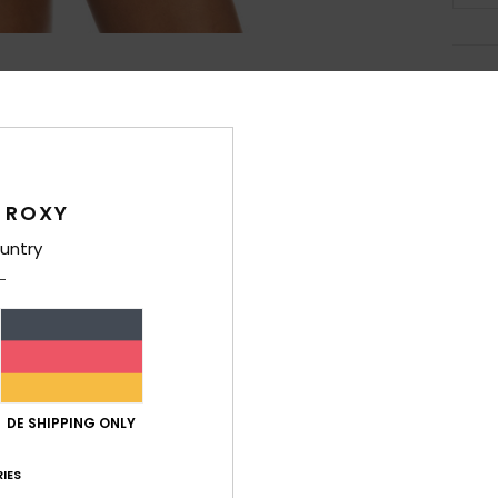
Deta
Frau
Style
 ROXY
Funk
untry
M
N
T
F
Zusa
DE SHIPPING ONLY
IES
Ver