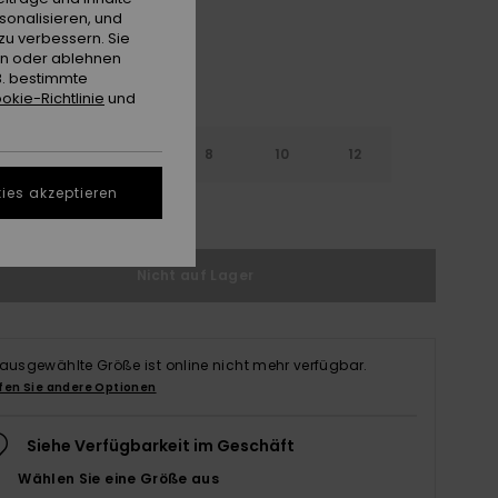
sonalisieren, und
zu verbessern. Sie
en oder ablehnen
B. bestimmte
okie-Richtlinie
und
4
6
8
10
12
ies akzeptieren
ößentabelle ansehen
Nicht auf Lager
 ausgewählte Größe ist online nicht mehr verfügbar.
fen Sie andere Optionen
Siehe Verfügbarkeit im Geschäft
Wählen Sie eine Größe aus