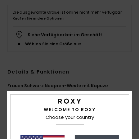
Accessoi
Die ausgewählte Größe ist online nicht mehr verfügbar.
Kaufen Sie andere Optionen
Schuhe
Siehe Verfügbarkeit im Geschäft
Wählen Sie eine Größe aus
Fitness
Snow
Details & Funktionen
Frauen Schwarz Neopren-Weste mit Kapuze
Style
ERJW003002
Farbcode
kvj0
WELCOME TO ROXY
Funktionen
Choose your country
Material: Eco-StretchFlight-Stoff
Nähte: Flatlock-Nähte - weich, flexibel und langlebig